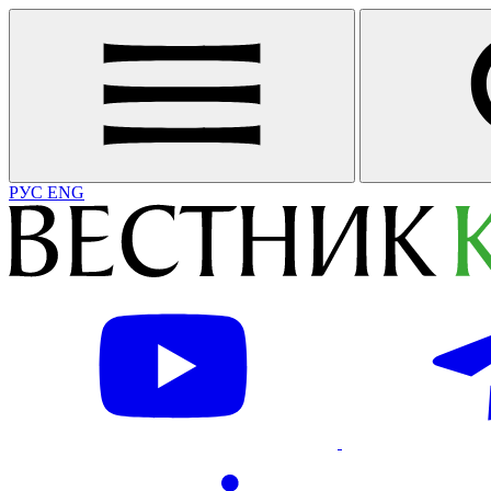
РУС
ENG