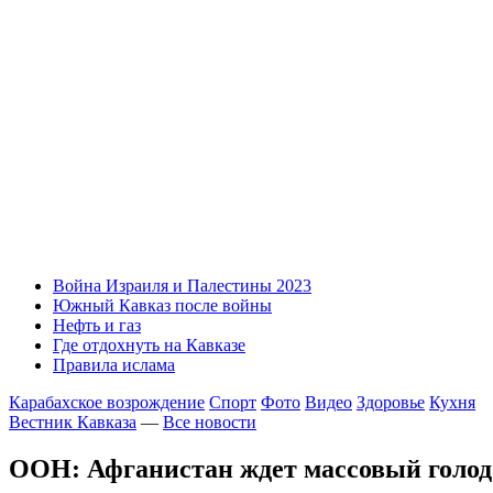
Война Израиля и Палестины 2023
Южный Кавказ после войны
Нефть и газ
Где отдохнуть на Кавказе
Правила ислама
Карабахское возрождение
Спорт
Фото
Видео
Здоровье
Кухня
Вестник Кавказа
—
Все новости
ООН: Афганистан ждет массовый голод 