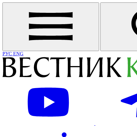
РУС
ENG