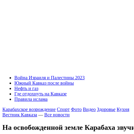
Война Израиля и Палестины 2023
Южный Кавказ после войны
Нефть и газ
Где отдохнуть на Кавказе
Правила ислама
Карабахское возрождение
Спорт
Фото
Видео
Здоровье
Кухня
Вестник Кавказа
—
Все новости
На освобожденной земле Карабаха зву