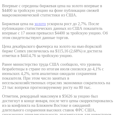
Впервые с середины биржевая цена на золото впервые в
$4400 за тройскую унцию на фоне публикации свежей
макроэкономической статистики из США.
Биржевая цена на
золото
ускорила рост до 2,7%. После
публикации статистических данных из США показатель
впервые с 17 июня превысил $4400 за тройскую унцию. Об
этом свидетельствуют данные торгов.
Цена декабрьского фьючерса на золото на нью-йоркской
бирже Comex увеличилась на $115,16 (2,68%) и достигла
отметки в $4414,76 за тройскую унцию.
Ранее министерство труда США сообщило, что уровень
безработицы в стране по итогам июля снизился до 4,1% с
июньских 4,2%, хотя аналитики ожидали сохранения
показателя. При этом число занятых в
несельскохозяйственных отраслях экономики сократилось на
23 тыс вопреки прогнозируемому росту на 80 тыс.
Отметим, рекордный максимум в $5626 за унцию был
достигнут в конце января, после чего цены скорректировались
из-за конфликта на Ближнем Востоке и ожиданий
длительного сохранения высоких ставок ФРС США,
снижающих привлекательность драгметаллов для инвесторов.