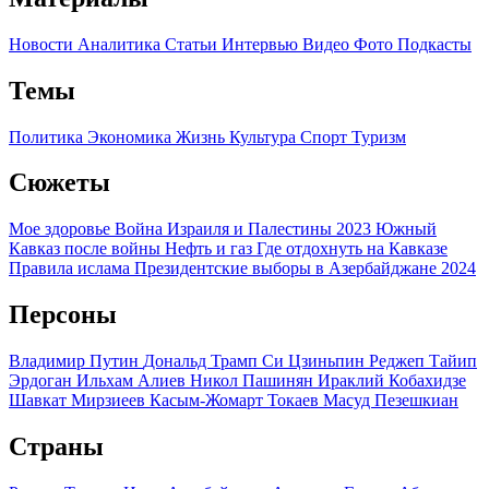
Новости
Аналитика
Статьи
Интервью
Видео
Фото
Подкасты
Темы
Политика
Экономика
Жизнь
Культура
Спорт
Туризм
Сюжеты
Мое здоровье
Война Израиля и Палестины 2023
Южный
Кавказ после войны
Нефть и газ
Где отдохнуть на Кавказе
Правила ислама
Президентские выборы в Азербайджане 2024
Персоны
Владимир Путин
Дональд Трамп
Си Цзиньпин
Реджеп Тайип
Эрдоган
Ильхам Алиев
Никол Пашинян
Ираклий Кобахидзе
Шавкат Мирзиеев
Касым-Жомарт Токаев
Масуд Пезешкиан
Страны