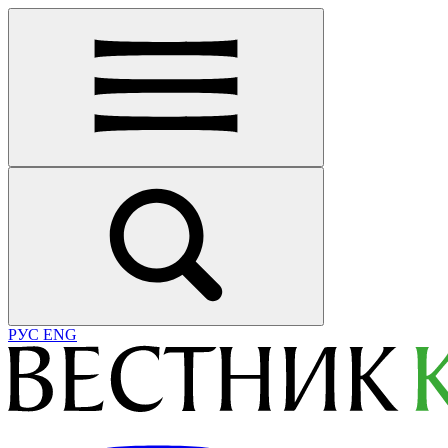
РУС
ENG