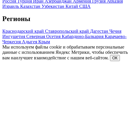
Россия
Турция
Иран
Азербайджан
Армения
Грузия
Абхазия
Израиль
Казахстан
Узбекистан
Китай
США
Регионы
Краснодарский край
Ставропольский край
Дагестан
Чечня
Ингушетия
Северная Осетия
Кабардино-Балкария
Карачаево-
Черкесия
Адыгея
Крым
Мы используем файлы cookie и обрабатываем персональные
данные с использованием Яндекс Метрики, чтобы обеспечить
вам наилучшее взаимодействие с нашим веб-сайтом.
ОК