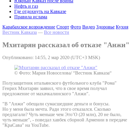
Южный Кавказ после войны
Нефть и газ
Где отдохнуть на Кавказе
Правила ислама
Карабахское возрождение
Спорт
Фото
Видео
Здоровье
Кухня
Вестник Кавказа
—
Все новости
Мхитарян рассказал об отказе "Анжи"
Опубликовано: 14:55, 2 мар 2020 (UTC+3 MSK)
© Фото: Мария Новоселова/ “Вестник Кавказа“
Полузащитник итальянского футбольного клуба "Рома"
Генрих Мхитарян заявил, что в свое время получал
предложение от махачкалинского "Анжи".
"В "Анжи" обещали сумасшедшие деньги и бонусы.
Но у меня была мечта. Ради этого отказался. Сколько
предлагали? Чуть меньше чем Это’О (20 млн), 20 не было,
чуть меньше", - поведал хавбек сборной Армении в передаче
"КраСава" на YouTube.