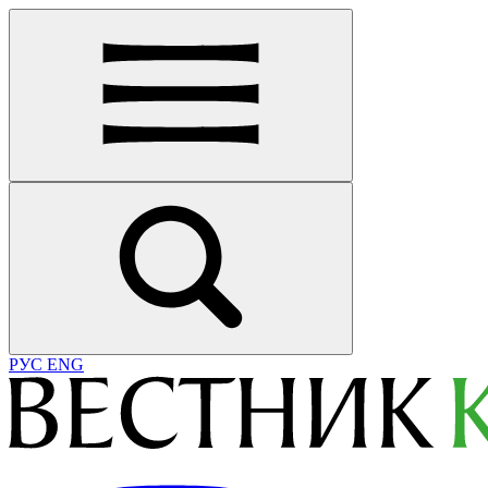
РУС
ENG