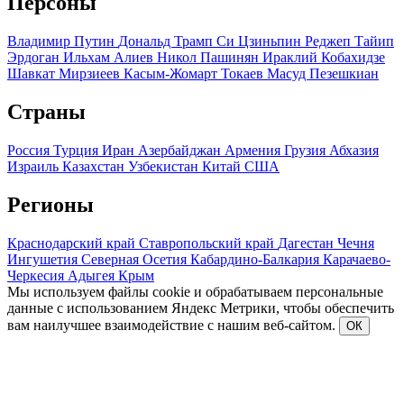
Персоны
Владимир Путин
Дональд Трамп
Си Цзиньпин
Реджеп Тайип
Эрдоган
Ильхам Алиев
Никол Пашинян
Ираклий Кобахидзе
Шавкат Мирзиеев
Касым-Жомарт Токаев
Масуд Пезешкиан
Страны
Россия
Турция
Иран
Азербайджан
Армения
Грузия
Абхазия
Израиль
Казахстан
Узбекистан
Китай
США
Регионы
Краснодарский край
Ставропольский край
Дагестан
Чечня
Ингушетия
Северная Осетия
Кабардино-Балкария
Карачаево-
Черкесия
Адыгея
Крым
Мы используем файлы cookie и обрабатываем персональные
данные с использованием Яндекс Метрики, чтобы обеспечить
вам наилучшее взаимодействие с нашим веб-сайтом.
ОК