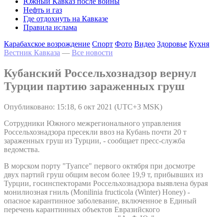
Южный Кавказ после войны
Нефть и газ
Где отдохнуть на Кавказе
Правила ислама
Карабахское возрождение
Спорт
Фото
Видео
Здоровье
Кухня
Вестник Кавказа
—
Все новости
Кубанский Россельхознадзор вернул
Турции партию зараженных груш
Опубликовано: 15:18, 6 окт 2021 (UTC+3 MSK)
Сотрудники Южного межрегионального управления
Россельхознадзора пресекли ввоз на Кубань почти 20 т
зараженных груш из Турции, - сообщает пресс-служба
ведомства.
В морском порту "Туапсе" первого октября при досмотре
двух партий груш общим весом более 19,9 т, прибывших из
Турции, госинспекторами Россельхознадзора выявлена бурая
монилиозная гниль (Monilinia fructicola (Winter) Honey) -
опасное карантинное заболевание, включенное в Единый
перечень карантинных объектов Евразийского