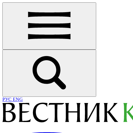
РУС
ENG