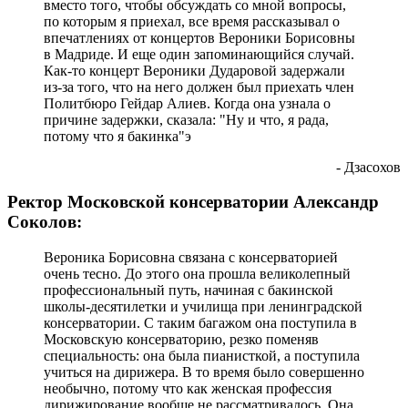
вместо того, чтобы обсуждать со мной вопросы,
по которым я приехал, все время рассказывал о
впечатлениях от концертов Вероники Борисовны
в Мадриде. И еще один запоминающийся случай.
Как-то концерт Вероники Дударовой задержали
из-за того, что на него должен был приехать член
Политбюро Гейдар Алиев. Когда она узнала о
причине задержки, сказала: "Ну и что, я рада,
потому что я бакинка"э
- Дзасохов
Ректор Московской консерватории Александр
Соколов:
Вероника Борисовна связана с консерваторией
очень тесно. До этого она прошла великолепный
профессиональный путь, начиная с бакинской
школы-десятилетки и училища при ленинградской
консерватории. С таким багажом она поступила в
Московскую консерваторию, резко поменяв
специальность: она была пианисткой, а поступила
учиться на дирижера. В то время было совершенно
необычно, потому что как женская профессия
дирижирование вообще не рассматривалось. Она