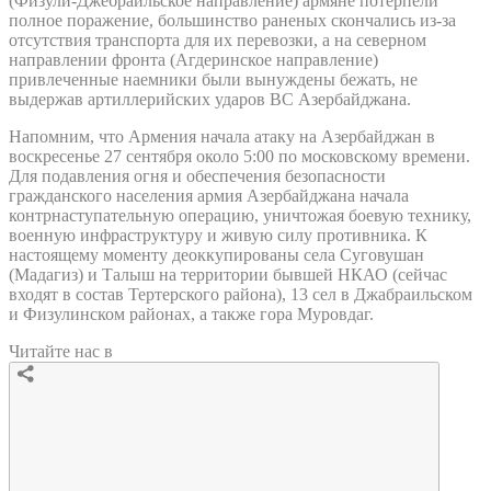
(Физули-Джебраильское направление) армяне потерпели
полное поражение, большинство раненых скончались из-за
отсутствия транспорта для их перевозки, а на северном
направлении фронта (Агдеринское направление)
привлеченные наемники были вынуждены бежать, не
выдержав артиллерийских ударов ВС Азербайджана.
Напомним, что Армения начала атаку на Азербайджан в
воскресенье 27 сентября около 5:00 по московскому времени.
Для подавления огня и обеспечения безопасности
гражданского населения армия Азербайджана начала
контрнаступательную операцию, уничтожая боевую технику,
военную инфраструктуру и живую силу противника. К
настоящему моменту деоккупированы села Суговушан
(Мадагиз) и Талыш на территории бывшей НКАО (сейчас
входят в состав Тертерского района), 13 сел в Джабраильском
и Физулинском районах, а также гора Муровдаг.
Читайте нас в