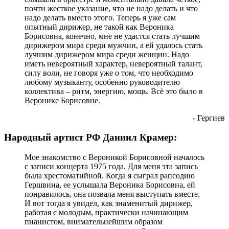
почти жесткое указание, что не надо делать и что
надо делать вместо этого. Теперь я уже сам
опытный дирижер, не такой как Вероника
Борисовна, конечно, мне не удастся стать лучшим
дирижером мира среди мужчин, а ей удалось стать
лучшим дирижером мира среди женщин. Надо
иметь невероятный характер, невероятный талант,
силу воли, не говоря уже о том, что необходимо
любому музыканту, особенно руководителю
коллектива – ритм, энергию, мощь. Всё это было в
Веронике Борисовне.
- Гергиев
Народный артист РФ Даниил Крамер:
Мое знакомство с Вероникой Борисовной началось
с записи концерта 1975 года. Для меня эта запись
была хрестоматийной. Когда я сыграл рапсодию
Гершвина, ее услышала Вероника Борисовна, ей
понравилось, она позвала меня выступать вместе.
И вот тогда я увидел, как знаменитый дирижер,
работая с молодым, практически начинающим
пианистом, внимательнейшим образом