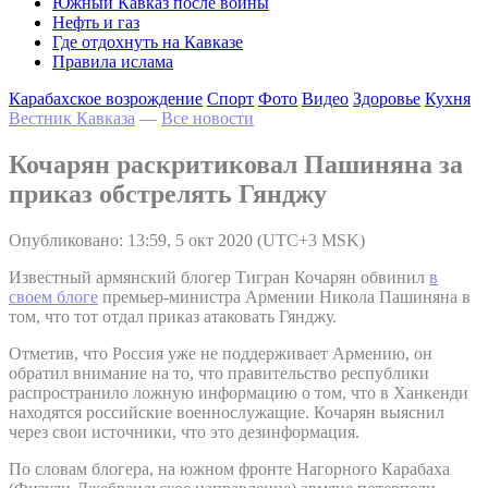
Южный Кавказ после войны
Нефть и газ
Где отдохнуть на Кавказе
Правила ислама
Карабахское возрождение
Спорт
Фото
Видео
Здоровье
Кухня
Вестник Кавказа
—
Все новости
Кочарян раскритиковал Пашиняна за
приказ обстрелять Гянджу
Опубликовано: 13:59, 5 окт 2020 (UTC+3 MSK)
Известный армянский блогер Тигран Кочарян обвинил
в
своем блоге
премьер-министра Армении Никола Пашиняна в
том, что тот отдал приказ атаковать Гянджу.
Отметив, что Россия уже не поддерживает Армению, он
обратил внимание на то, что правительство республики
распространило ложную информацию о том, что в Ханкенди
находятся российские военнослужащие. Кочарян выяснил
через свои источники, что это дезинформация.
По словам блогера, на южном фронте Нагорного Карабаха