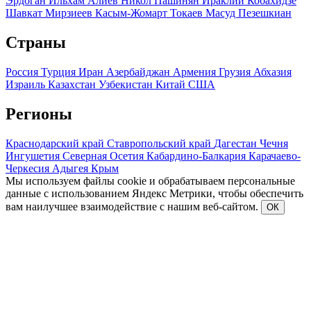
Эрдоган
Ильхам Алиев
Никол Пашинян
Ираклий Кобахидзе
Шавкат Мирзиеев
Касым-Жомарт Токаев
Масуд Пезешкиан
Страны
Россия
Турция
Иран
Азербайджан
Армения
Грузия
Абхазия
Израиль
Казахстан
Узбекистан
Китай
США
Регионы
Краснодарский край
Ставропольский край
Дагестан
Чечня
Ингушетия
Северная Осетия
Кабардино-Балкария
Карачаево-
Черкесия
Адыгея
Крым
Мы используем файлы cookie и обрабатываем персональные
данные с использованием Яндекс Метрики, чтобы обеспечить
вам наилучшее взаимодействие с нашим веб-сайтом.
ОК