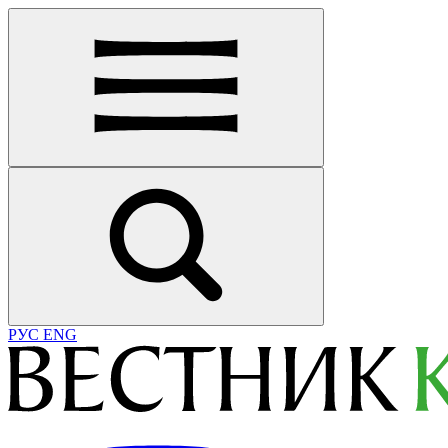
РУС
ENG