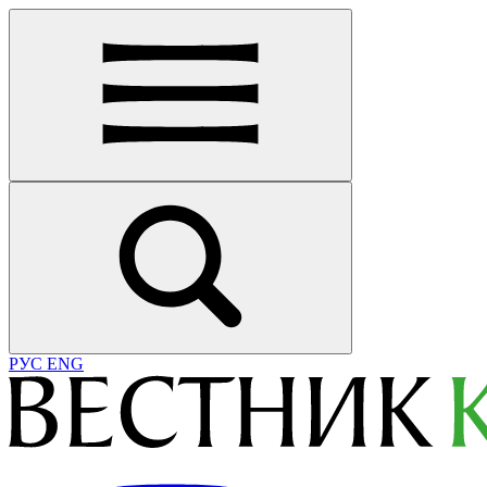
РУС
ENG