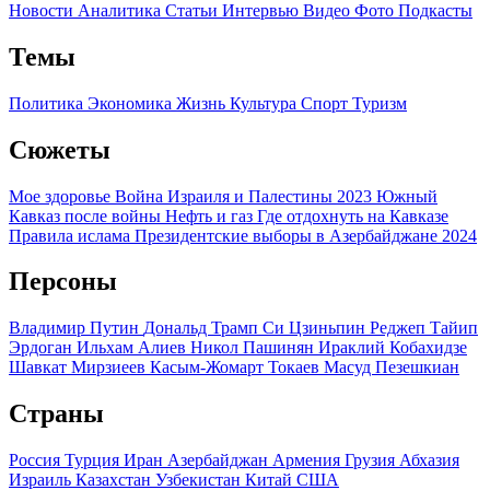
Новости
Аналитика
Статьи
Интервью
Видео
Фото
Подкасты
Темы
Политика
Экономика
Жизнь
Культура
Спорт
Туризм
Сюжеты
Мое здоровье
Война Израиля и Палестины 2023
Южный
Кавказ после войны
Нефть и газ
Где отдохнуть на Кавказе
Правила ислама
Президентские выборы в Азербайджане 2024
Персоны
Владимир Путин
Дональд Трамп
Си Цзиньпин
Реджеп Тайип
Эрдоган
Ильхам Алиев
Никол Пашинян
Ираклий Кобахидзе
Шавкат Мирзиеев
Касым-Жомарт Токаев
Масуд Пезешкиан
Страны
Россия
Турция
Иран
Азербайджан
Армения
Грузия
Абхазия
Израиль
Казахстан
Узбекистан
Китай
США