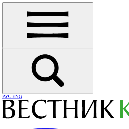
РУС
ENG