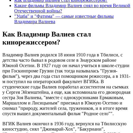
Как Владимир Валиев стал кинорежиссером?
Какие фильмы Владимир Валиев снял во время Великой
Отечественной войны?
"Ушба" и "Фатима" — самые известные фильмы
Владимира Валиева
Как Владимир Валиев стал
кинорежиссером?
Владимир Валиев родился 18 июня 1910 года в Тбилиси, с
детства часто бывал в родовом селе в Знаурском районе
Южной Осетии. В 1927 году он начал учиться в школе-студии
при Госкинпроме Грузии (так тогда называлась "Грузия-
фильм"), через два года стал помощником режиссера, а в 1931-
м поступил на операторский факультет ВГИКа. В
студенческие годы Валиев поработал ассистентом на съемках
у Сергея Эйзенштейна, а еще, как вспоминала его двоюродная
сестра Зоя Валиева, "вместе с однокурсниками Ермаковым,
Маршаллом и Лисицыным" приезжал в Южную Осетию и
снимал "природу, жителей села, тружеников, и в итоге время
спустя вышел документальный фильм "Родное село"".
ВГИК Валиев окончил в 1936 году, вернулся на Тбилисскую
киностудию, снял "Джимарай-Хох", "Бакуриани",