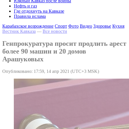
Южный Кавказ после войны
Нефть и газ
Где отдохнуть на Кавказе
Правила ислама
Карабахское возрождение
Спорт
Фото
Видео
Здоровье
Кухня
Вестник Кавказа
—
Все новости
Генпрокуратура просит продлить арест
более 90 машин и 20 домов
Арашуковых
Опубликовано: 17:59, 14 апр 2021 (UTC+3 MSK)