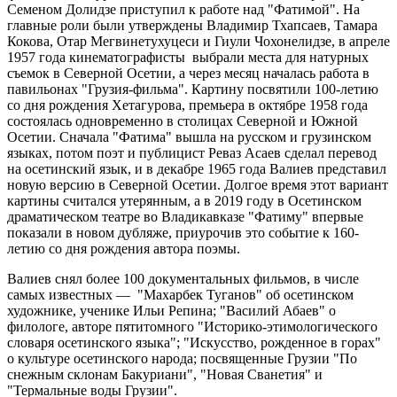
Семеном Долидзе приступил к работе над "Фатимой". На
главные роли были утверждены Владимир Тхапсаев, Тамара
Кокова, Отар Мегвинетухуцеси и Гиули Чохонелидзе, в апреле
1957 года кинематографисты выбрали места для натурных
съемок в Северной Осетии, а через месяц началась работа в
павильонах "Грузия-фильма". Картину посвятили 100-летию
со дня рождения Хетагурова, премьера в октябре 1958 года
состоялась одновременно в столицах Северной и Южной
Осетии. Сначала "Фатима" вышла на русском и грузинском
языках, потом поэт и публицист Реваз Асаев сделал перевод
на осетинский язык, и в декабре 1965 года Валиев представил
новую версию в Северной Осетии. Долгое время этот вариант
картины считался утерянным, а в 2019 году в Осетинском
драматическом театре во Владикавказе "Фатиму" впервые
показали в новом дубляже, приурочив это событие к 160-
летию со дня рождения автора поэмы.
Валиев снял более 100 документальных фильмов, в числе
самых известных — "Махарбек Туганов" об осетинском
художнике, ученике Ильи Репина; "Василий Абаев" о
филологе, авторе пятитомного "Историко-этимологического
словаря осетинского языка"; "Искусство, рожденное в горах"
о культуре осетинского народа; посвященные Грузии "По
снежным склонам Бакуриани", "Новая Сванетия" и
"Термальные воды Грузии".