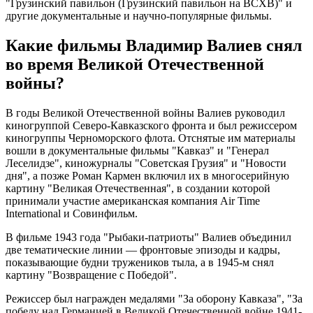
"Грузинский павильон (Грузинский павильон на ВСХВ)" и
другие документальные и научно-популярные фильмы.
Какие фильмы Владимир Валиев снял
во время Великой Отечественной
войны?
В годы Великой Отечественной войны Валиев руководил
киногруппой Северо-Кавказского фронта и был режиссером
киногруппы Черноморского флота. Отснятые им материалы
вошли в документальные фильмы "Кавказ" и "Генерал
Леселидзе", киножурналы "Советская Грузия" и "Новости
дня", а позже Роман Кармен включил их в многосерийную
картину "Великая Отечественная", в создании которой
принимали участие американская компания Air Time
International и Совинфильм.
В фильме 1943 года "Рыбаки-патриоты" Валиев объединил
две тематические линии — фронтовые эпизоды и кадры,
показывающие будни тружеников тыла, а в 1945-м снял
картину "Возвращение с Победой".
Режиссер был награжден медалями "За оборону Кавказа", "За
победу над Германией в Великой Отечественной войне 1941-