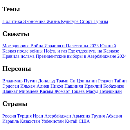
Темы
Политика
Экономика
Жизнь
Культура
Спорт
Туризм
Сюжеты
Мое здоровье
Война Израиля и Палестины 2023
Южный
Кавказ после войны
Нефть и газ
Где отдохнуть на Кавказе
Правила ислама
Президентские выборы в Азербайджане 2024
Персоны
Владимир Путин
Дональд Трамп
Си Цзиньпин
Реджеп Тайип
Эрдоган
Ильхам Алиев
Никол Пашинян
Ираклий Кобахидзе
Шавкат Мирзиеев
Касым-Жомарт Токаев
Масуд Пезешкиан
Страны
Россия
Турция
Иран
Азербайджан
Армения
Грузия
Абхазия
Израиль
Казахстан
Узбекистан
Китай
США