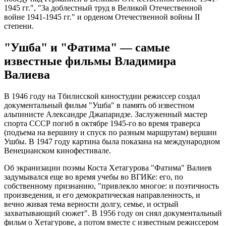
1945 гг.", "За доблестный труд в Великой Отечественной
войне 1941-1945 гг." и орденом Отечественной войны II
степени.
"Ушба" и "Фатима" — самые
известные фильмы Владимира
Валиева
В 1946 году на Тбилисской киностудии режиссер создал
документальный фильм "Ушба" в память об известном
альпинисте Александре Джапаридзе. Заслуженный мастер
спорта СССР погиб в октябре 1945-го во время траверса
(подъема на вершину и спуск по разным маршрутам) вершин
Ушбы. В 1947 году картина была показана на международном
Венецианском кинофестивале.
Об экранизации поэмы Коста Хетагурова "Фатима" Валиев
задумывался еще во время учебы во ВГИКе: его, по
собственному признанию, "привлекло многое: и поэтичность
произведения, и его демократическая направленность, и
вечно живая тема верности долгу, семье, и острый
захватывающий сюжет". В 1956 году он снял документальный
фильм о Хетагурове, а потом вместе с известным режиссером