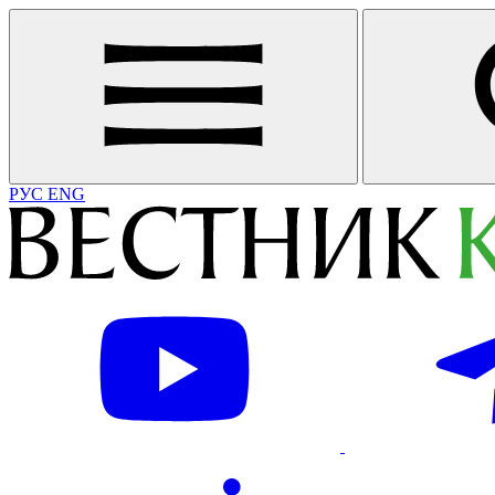
РУС
ENG