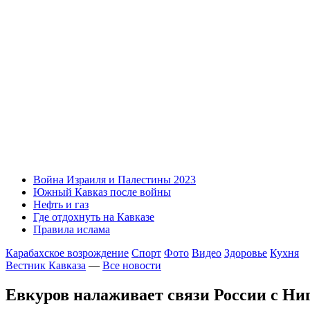
Война Израиля и Палестины 2023
Южный Кавказ после войны
Нефть и газ
Где отдохнуть на Кавказе
Правила ислама
Карабахское возрождение
Спорт
Фото
Видео
Здоровье
Кухня
Вестник Кавказа
—
Все новости
Евкуров налаживает связи России с Ни