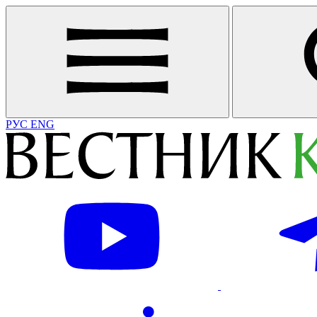
РУС
ENG