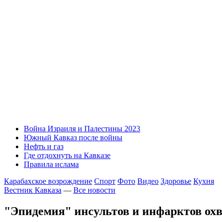
Война Израиля и Палестины 2023
Южный Кавказ после войны
Нефть и газ
Где отдохнуть на Кавказе
Правила ислама
Карабахское возрождение
Спорт
Фото
Видео
Здоровье
Кухня
Вестник Кавказа
—
Все новости
"Эпидемия" инсультов и инфарктов охв