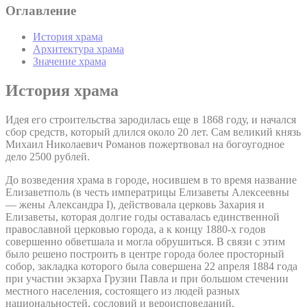
Оглавление
История храма
Архитектура храма
Значение храма
История храма
Идея его строительства зародилась еще в 1868 году, и начался
сбор средств, который длился около 20 лет. Сам великий князь
Михаил Николаевич Романов пожертвовал на богоугодное
дело 2500 рублей.
До возведения храма в городе, носившем в то время название
Елизаветполь (в честь императрицы Елизаветы Алексеевны
— жены Александра I), действовала церковь Захария и
Елизаветы, которая долгие годы оставалась единственной
православной церковью города, а к концу 1880-х годов
совершенно обветшала и могла обрушиться. В связи с этим
было решено построить в центре города более просторный
собор, закладка которого была совершена 22 апреля 1884 года
при участии экзарха Грузии Павла и при большом стечении
местного населения, состоящего из людей разных
национальностей, сословий и вероисповеданий.