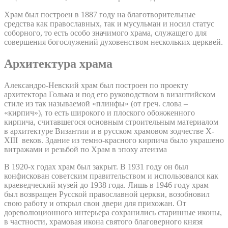
Храм был построен в 1887 году на благотворительные
средства как православных, так и мусульман и носил статус
соборного, то есть особо значимого храма, служащего для
совершения богослужений духовенством нескольких церквей.
Архитектура храма
Александро-Невский храм был построен по проекту
архитектора Гольма и под его руководством в византийском
стиле из так называемой «плинфы» (от греч. слова –
«кирпич»), то есть широкого и плоского обожженного
кирпича, считавшегося основным строительным материалом
в архитектуре Византии и в русском храмовом зодчестве X-
XIII веков. Здание из темно-красного кирпича было украшено
витражами и резьбой по Храм в эпоху атеизма
В 1920-х годах храм был закрыт. В 1931 году он был
конфискован советским правительством и использовался как
краеведческий музей до 1938 года. Лишь в 1946 году храм
был возвращен Русской православной церкви, возобновил
свою работу и открыл свои двери для прихожан. От
дореволюционного интерьера сохранились старинные иконы,
в частности, храмовая икона святого благоверного князя