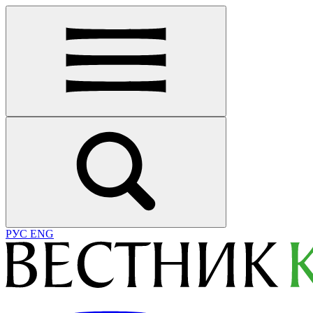
РУС
ENG