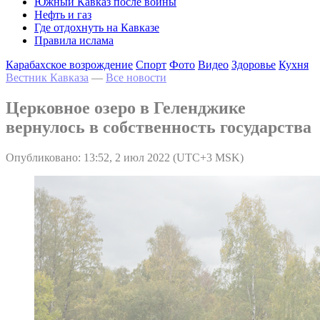
Южный Кавказ после войны
Нефть и газ
Где отдохнуть на Кавказе
Правила ислама
Карабахское возрождение
Спорт
Фото
Видео
Здоровье
Кухня
Вестник Кавказа
—
Все новости
Церковное озеро в Геленджике
вернулось в собственность государства
Опубликовано: 13:52, 2 июл 2022 (UTC+3 MSK)