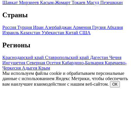
Шавкат Мирзиеев
Касым-Жомарт Токаев
Масуд Пезешкиан
Страны
Россия
Турция
Иран
Азербайджан
Армения
Грузия
Абхазия
Израиль
Казахстан
Узбекистан
Китай
США
Регионы
Краснодарский край
Ставропольский край
Дагестан
Чечня
Ингушетия
Северная Осетия
Кабардино-Балкария
Карачаево-
Черкесия
Адыгея
Крым
Мы используем файлы cookie и обрабатываем персональные
данные с использованием Яндекс Метрики, чтобы обеспечить
вам наилучшее взаимодействие с нашим веб-сайтом.
ОК