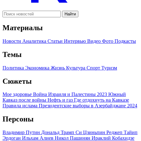
Найти
Материалы
Новости
Аналитика
Статьи
Интервью
Видео
Фото
Подкасты
Темы
Политика
Экономика
Жизнь
Культура
Спорт
Туризм
Сюжеты
Мое здоровье
Война Израиля и Палестины 2023
Южный
Кавказ после войны
Нефть и газ
Где отдохнуть на Кавказе
Правила ислама
Президентские выборы в Азербайджане 2024
Персоны
Владимир Путин
Дональд Трамп
Си Цзиньпин
Реджеп Тайип
Эрдоган
Ильхам Алиев
Никол Пашинян
Ираклий Кобахидзе