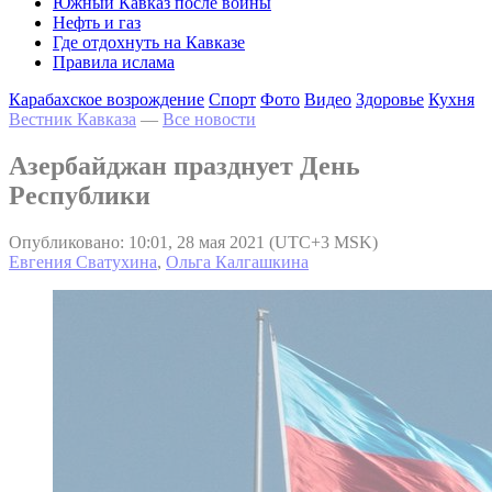
Южный Кавказ после войны
Нефть и газ
Где отдохнуть на Кавказе
Правила ислама
Карабахское возрождение
Спорт
Фото
Видео
Здоровье
Кухня
Вестник Кавказа
—
Все новости
Азербайджан празднует День
Республики
Опубликовано: 10:01, 28 мая 2021 (UTC+3 MSK)
Евгения Сватухина
,
Ольга Калгашкина