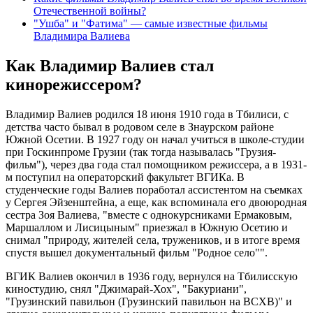
Отечественной войны?
"Ушба" и "Фатима" — самые известные фильмы
Владимира Валиева
Как Владимир Валиев стал
кинорежиссером?
Владимир Валиев родился 18 июня 1910 года в Тбилиси, с
детства часто бывал в родовом селе в Знаурском районе
Южной Осетии. В 1927 году он начал учиться в школе-студии
при Госкинпроме Грузии (так тогда называлась "Грузия-
фильм"), через два года стал помощником режиссера, а в 1931-
м поступил на операторский факультет ВГИКа. В
студенческие годы Валиев поработал ассистентом на съемках
у Сергея Эйзенштейна, а еще, как вспоминала его двоюродная
сестра Зоя Валиева, "вместе с однокурсниками Ермаковым,
Маршаллом и Лисицыным" приезжал в Южную Осетию и
снимал "природу, жителей села, тружеников, и в итоге время
спустя вышел документальный фильм "Родное село"".
ВГИК Валиев окончил в 1936 году, вернулся на Тбилисскую
киностудию, снял "Джимарай-Хох", "Бакуриани",
"Грузинский павильон (Грузинский павильон на ВСХВ)" и