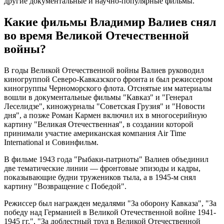
другие документальные и научно-популярные фильмы.
Какие фильмы Владимир Валиев снял
во время Великой Отечественной
войны?
В годы Великой Отечественной войны Валиев руководил
киногруппой Северо-Кавказского фронта и был режиссером
киногруппы Черноморского флота. Отснятые им материалы
вошли в документальные фильмы "Кавказ" и "Генерал
Леселидзе", киножурналы "Советская Грузия" и "Новости
дня", а позже Роман Кармен включил их в многосерийную
картину "Великая Отечественная", в создании которой
принимали участие американская компания Air Time
International и Совинфильм.
В фильме 1943 года "Рыбаки-патриоты" Валиев объединил
две тематические линии — фронтовые эпизоды и кадры,
показывающие будни тружеников тыла, а в 1945-м снял
картину "Возвращение с Победой".
Режиссер был награжден медалями "За оборону Кавказа", "За
победу над Германией в Великой Отечественной войне 1941-
1945 гг.", "За доблестный труд в Великой Отечественной