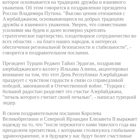
которое основывается на традициях дружбы и взаимного
уважения. Об этом говорится в поздравлении президента
России Владимира Путина. "Высоко ценим отношения с
Азербайджаном, основывающиеся на добрых традициях
дружбы и взаимного уважения. Уверен, что совместными
усилиями мы будем и далее всемерно укреплять
стратегическое партнерство, плодотворное сотрудничество во
всех областях – на благо наших народов, в интересах
обеспечения региональной безопасности и стабильности", -
говорится в поздравительном послании.
Президент Турции Реджеп Тайип Эрдоган, поздравляя
азербайджанского коллегу Ильхама Алиева, акцентировал
внимание на том, что этот День Республики Азербайджан
празднует с чувством гордости в связи со справедливой
победой, завоеванной в Отечественной войне. "Турция с
большой радостью разделяет это счастье Азербайджана,
"печаль которого считает своей печалью", - написал турецкий
лидер.
В своем поздравительном послании Королева
Великобритании и Северной Ирландии Елизавета II выражает
надежду на то, что "после пережитого нами тяжелого года мы
преодолеем препятствия, с которыми столкнулось глобальное
здравоохранение, и в будущем у нас будут более счастливые