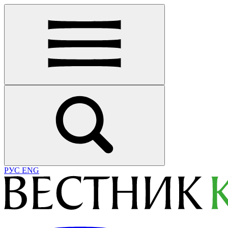
РУС
ENG