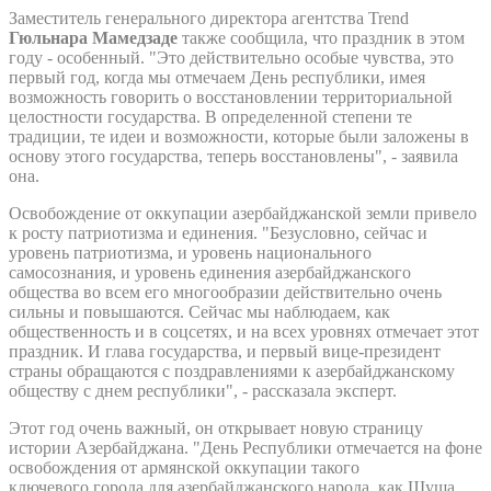
Заместитель генерального директора агентства Trend
Гюльнара Мамедзаде
также сообщила, что праздник в этом
году - особенный. "Это действительно особые чувства, это
первый год, когда мы отмечаем День республики, имея
возможность говорить о восстановлении территориальной
целостности государства. В определенной степени те
традиции, те идеи и возможности, которые были заложены в
основу этого государства, теперь восстановлены", - заявила
она.
Освобождение от оккупации азербайджанской земли привело
к росту патриотизма и единения. "Безусловно, сейчас и
уровень патриотизма, и уровень национального
самосознания, и уровень единения азербайджанского
общества во всем его многообразии действительно очень
сильны и повышаются. Сейчас мы наблюдаем, как
общественность и в соцсетях, и на всех уровнях отмечает этот
праздник. И глава государства, и первый вице-президент
страны обращаются с поздравлениями к азербайджанскому
обществу с днем республики", - рассказала эксперт.
Этот год очень важный, он открывает новую страницу
истории Азербайджана. "День Республики отмечается на фоне
освобождения от армянской оккупации такого
ключевого города для азербайджанского народа, как Шуша.