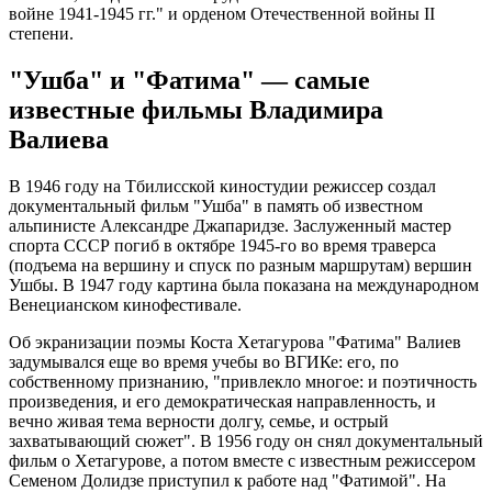
войне 1941-1945 гг." и орденом Отечественной войны II
степени.
"Ушба" и "Фатима" — самые
известные фильмы Владимира
Валиева
В 1946 году на Тбилисской киностудии режиссер создал
документальный фильм "Ушба" в память об известном
альпинисте Александре Джапаридзе. Заслуженный мастер
спорта СССР погиб в октябре 1945-го во время траверса
(подъема на вершину и спуск по разным маршрутам) вершин
Ушбы. В 1947 году картина была показана на международном
Венецианском кинофестивале.
Об экранизации поэмы Коста Хетагурова "Фатима" Валиев
задумывался еще во время учебы во ВГИКе: его, по
собственному признанию, "привлекло многое: и поэтичность
произведения, и его демократическая направленность, и
вечно живая тема верности долгу, семье, и острый
захватывающий сюжет". В 1956 году он снял документальный
фильм о Хетагурове, а потом вместе с известным режиссером
Семеном Долидзе приступил к работе над "Фатимой". На