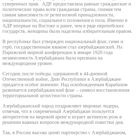
суверенных прав. АДР предоставляла равные гражданские и
политические права всем гражданам страны, снимая тем
самым зависимость от религиозной принадлежности,
национальности, социального положения и пола. Именно в
АДР впервые на Востоке и ранее, чем в ряде европейских
государств, женщины были наделены избирательным правом.
В республике был утвержден национальный флаг, гимн и
герб, государственным языком стал азербайджанский. На
Парижской мирной конференции в январе 1920 года
независимость Азербайджана была признана на
международном уровне.
Сегодня, после победы, одержанной в 44-дневной
Отечественной войне, Дню Республики в Азербайджане
придается особое значение. Над освобожденным Карабахом
развевается азербайджанский флаг – символ восстановления
территориальной целостности страны.
Азербайджанский народ поздравляют мировые лидеры,
отмечая, что в современный Азербайджан пользуется
авторитетом на мировой арене и играет активную роль в
решении важных вопросов международной повестки дня.
Так, в России высоко ценят партнерство с Азербайджаном,