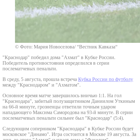
© Фото: Мария Новоселова/ “Вестник Кавказа“
"Краснодар" победил дома "Ахмат" в Кубке России.
Победитель противостояния определился в серии
послематчевых пенальти.
В среду, 5 августа, прошла встреча
Кубка России по футболу
между "Краснодаром" и "Ахматом".
Основное время матче завершилось вничью 1:1. На гол
"Краснодара", забитый полузащитником Даниилом Уткиным
на 66-й минуте, грозненцы ответили точным ударом
нападающего Максима Самородова на 93-й минуте. В серии
послематчевых пенальти сильнее был "Краснодар" (5:4).
Следующим соперником "Краснодара" в Кубке России будет
московское "Динамо". Игра состоится в Москве 19 августа. За
день до этого "Ахмат" сыграет дома с "Факелом".