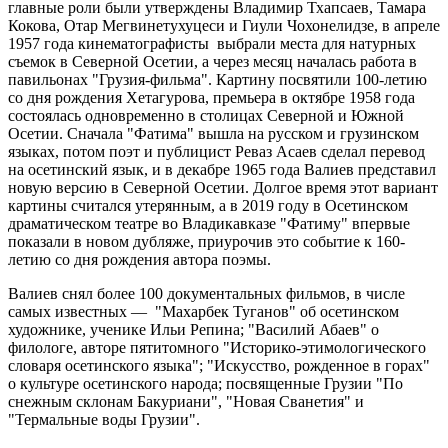
главные роли были утверждены Владимир Тхапсаев, Тамара
Кокова, Отар Мегвинетухуцеси и Гиули Чохонелидзе, в апреле
1957 года кинематографисты выбрали места для натурных
съемок в Северной Осетии, а через месяц началась работа в
павильонах "Грузия-фильма". Картину посвятили 100-летию
со дня рождения Хетагурова, премьера в октябре 1958 года
состоялась одновременно в столицах Северной и Южной
Осетии. Сначала "Фатима" вышла на русском и грузинском
языках, потом поэт и публицист Реваз Асаев сделал перевод
на осетинский язык, и в декабре 1965 года Валиев представил
новую версию в Северной Осетии. Долгое время этот вариант
картины считался утерянным, а в 2019 году в Осетинском
драматическом театре во Владикавказе "Фатиму" впервые
показали в новом дубляже, приурочив это событие к 160-
летию со дня рождения автора поэмы.
Валиев снял более 100 документальных фильмов, в числе
самых известных — "Махарбек Туганов" об осетинском
художнике, ученике Ильи Репина; "Василий Абаев" о
филологе, авторе пятитомного "Историко-этимологического
словаря осетинского языка"; "Искусство, рожденное в горах"
о культуре осетинского народа; посвященные Грузии "По
снежным склонам Бакуриани", "Новая Сванетия" и
"Термальные воды Грузии".