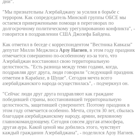
дни".
"Мы признательны Азербайджану за усилия в борьбе с
террором. Как сопредседатель Минской группы ОБСЕ мы
остаемся приверженными помощи в переговорах по
долгосрочному политическому урегулированию конфликта", -
говорится в поздравлении США Джозефа Байдена.
Как отметил в беседе с корреспондентом "Вестника Кавказа"
депутат Милли Меджлиса
Арзу Нагиев
, в этом году праздник
отмечается совершенно по-особенному из-за того, что
Азербайджан восстановил свою территориальную
целостность. "Есть разница между теми годами, когда,
поздравляя друг друга, люди говорили "следующий праздник
отметим в Карабахе, в Шуше". Сегодня мечта всего
азербайджанского народа осуществилась", - подчеркнул он.
"Сейчас люди друг друга поздравляют как граждане
победившей страны, восстановившей территориальную
целостность, защитившей суверенитет. Поэтому праздник в
этом году отмечается особенно. Мечта, спустя 30 лет, сбылась
благодаря азербайджанскому народу, армии, верховному
главнокомандующему. Сегодня совсем другая атмосфера,
другая аура. Какой ценой мы добились этого, чувствует
каждый гражданин Азербайджана", - поделился Арзу Нагиев.