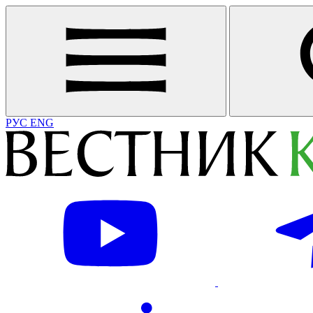
РУС
ENG