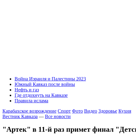
Война Израиля и Палестины 2023
Южный Кавказ после войны
Нефть и газ
Где отдохнуть на Кавказе
Правила ислама
Карабахское возрождение
Спорт
Фото
Видео
Здоровье
Кухня
Вестник Кавказа
—
Все новости
"Артек" в 11-й раз примет финал "Дет