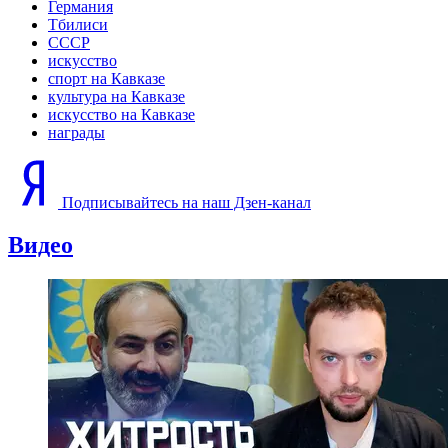
Германия
Тбилиси
СССР
искусство
спорт на Кавказе
культура на Кавказе
искусство на Кавказе
награды
Подписывайтесь на наш Дзен-канал
Видео