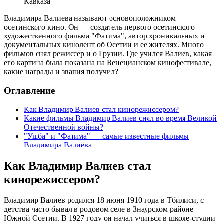
Кавказа“
Владимира Валиева называют основоположником
осетинского кино. Он — создатель первого осетинского
художественного фильма "Фатима", автор хроникальных и
документальных кинолент об Осетии и ее жителях. Много
фильмов снял режиссер и о Грузии. Где учился Валиев, какая
его картина была показана на Венецианском кинофестивале,
какие награды и звания получил?
Оглавление
Как Владимир Валиев стал кинорежиссером?
Какие фильмы Владимир Валиев снял во время Великой
Отечественной войны?
"Ушба" и "Фатима" — самые известные фильмы
Владимира Валиева
Как Владимир Валиев стал
кинорежиссером?
Владимир Валиев родился 18 июня 1910 года в Тбилиси, с
детства часто бывал в родовом селе в Знаурском районе
Южной Осетии. В 1927 году он начал учиться в школе-студии