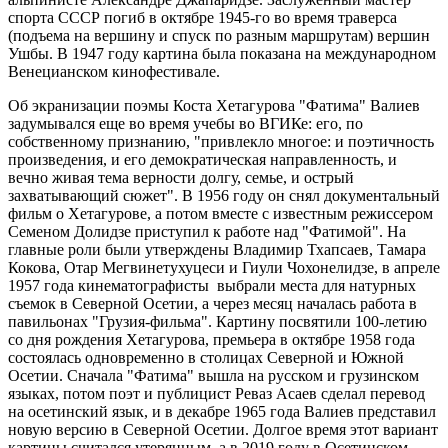
спорта СССР погиб в октябре 1945-го во время траверса
(подъема на вершину и спуск по разным маршрутам) вершин
Ушбы. В 1947 году картина была показана на международном
Венецианском кинофестивале.
Об экранизации поэмы Коста Хетагурова "Фатима" Валиев
задумывался еще во время учебы во ВГИКе: его, по
собственному признанию, "привлекло многое: и поэтичность
произведения, и его демократическая направленность, и
вечно живая тема верности долгу, семье, и острый
захватывающий сюжет". В 1956 году он снял документальный
фильм о Хетагурове, а потом вместе с известным режиссером
Семеном Долидзе приступил к работе над "Фатимой". На
главные роли были утверждены Владимир Тхапсаев, Тамара
Кокова, Отар Мегвинетухуцеси и Гиули Чохонелидзе, в апреле
1957 года кинематографисты выбрали места для натурных
съемок в Северной Осетии, а через месяц началась работа в
павильонах "Грузия-фильма". Картину посвятили 100-летию
со дня рождения Хетагурова, премьера в октябре 1958 года
состоялась одновременно в столицах Северной и Южной
Осетии. Сначала "Фатима" вышла на русском и грузинском
языках, потом поэт и публицист Реваз Асаев сделал перевод
на осетинский язык, и в декабре 1965 года Валиев представил
новую версию в Северной Осетии. Долгое время этот вариант
картины считался утерянным, а в 2019 году в Осетинском