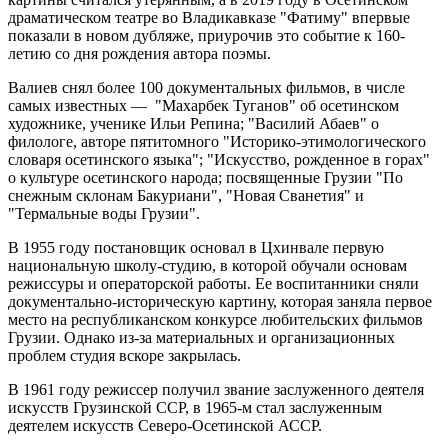
драматическом театре во Владикавказе "Фатиму" впервые
показали в новом дубляже, приурочив это событие к 160-
летию со дня рождения автора поэмы.
Валиев снял более 100 документальных фильмов, в числе
самых известных — "Махарбек Туганов" об осетинском
художнике, ученике Ильи Репина; "Василий Абаев" о
филологе, авторе пятитомного "Историко-этимологического
словаря осетинского языка"; "Искусство, рожденное в горах"
о культуре осетинского народа; посвященные Грузии "По
снежным склонам Бакуриани", "Новая Сванетия" и
"Термальные воды Грузии".
В 1955 году постановщик основал в Цхинвале первую
национальную школу-студию, в которой обучали основам
режиссуры и операторской работы. Ее воспитанники сняли
документально-историческую картину, которая заняла первое
место на республиканском конкурсе любительских фильмов
Грузии. Однако из-за материальных и организационных
проблем студия вскоре закрылась.
В 1961 году режиссер получил звание заслуженного деятеля
искусств Грузинской ССР, в 1965-м стал заслуженным
деятелем искусств Северо-Осетинской АССР.