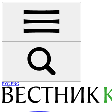
РУС
ENG