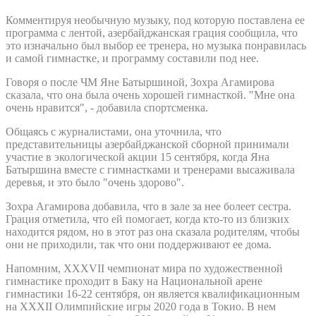
Комментируя необычную музыку, под которую поставлена ее
программа с лентой, азербайджанская грация сообщила, что
это изначально был выбор ее тренера, но музыка понравилась
и самой гимнастке, и программу составили под нее.
Говоря о после ЧМ Яне Батыршиной, Зохра Агамирова
сказала, что она была очень хорошей гимнасткой. "Мне она
очень нравится", - добавила спортсменка.
Общаясь с журналистами, она уточнила, что
представительницы азербайджанской сборной принимали
участие в экологической акции 15 сентября, когда Яна
Батыршина вместе с гимнастками и тренерами высаживала
деревья, и это было "очень здорово".
Зохра Агамирова добавила, что в зале за нее болеет сестра.
Грация отметила, что ей помогает, когда кто-то из близких
находится рядом, но в этот раз она сказала родителям, чтобы
они не приходили, так что они поддерживают ее дома.
Напомним, XXXVII чемпионат мира по художественной
гимнастике проходит в Баку на Национальной арене
гимнастики 16-22 сентября, он является квалификационным
на XXXII Олимпийские игры 2020 года в Токио. В нем