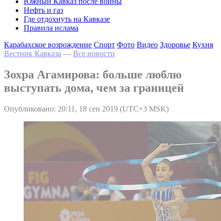
Южный Кавказ после войны
Нефть и газ
Где отдохнуть на Кавказе
Правила ислама
Карабахское возрождение
Спорт
Фото
Видео
Здоровье
Кухня
Вестник Кавказа
—
Все новости
Зохра Агамирова: больше люблю
выступать дома, чем за границей
Опубликовано: 20:11, 18 сен 2019 (UTC+3 MSK)