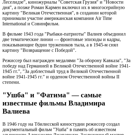
Леселидзе", киножурналы "Советская Грузия" и "Новости
дня", а позже Роман Кармен включил их в многосерийную
картину "Великая Отечественная", в создании которой
принимали участие американская компания Air Time
International и Совинфильм.
В фильме 1943 года "Рыбаки-патриоты" Валиев объединил
две тематические линии — фронтовые эпизоды и кадры,
показывающие будни тружеников тыла, а в 1945-м снял
картину "Возвращение с Победой".
Режиссер был награжден медалями "За оборону Кавказа", "За
победу над Германией в Великой Отечественной войне 1941-
1945 гг.", "За доблестный труд в Великой Отечественной
войне 1941-1945 гг." и орденом Отечественной войны II
степени.
"Ушба" и "Фатима" — самые
известные фильмы Владимира
Валиева
В 1946 году на Тбилисской киностудии режиссер создал
документальный фильм "Ушба" в память об известном
альпинисте Александре Джапаридзе. Заслуженный мастер