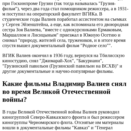
при Госкинпроме Грузии (так тогда называлась "Грузия-
фильм"), через два года стал помощником режиссера, а в 1931-
м поступил на операторский факультет ВГИКа. В
студенческие годы Валиев поработал ассистентом на съемках
у Сергея Эйзенштейна, а еще, как вспоминала его двоюродная
сестра Зоя Валиева, "вместе с однокурсниками Ермаковым,
Маршаллом и Лисицыным" приезжал в Южную Осетию и
снимал "природу, жителей села, тружеников, и в итоге время
спустя вышел документальный фильм "Родное село"".
ВГИК Валиев окончил в 1936 году, вернулся на Тбилисскую
киностудию, снял "Джимарай-Хох", "Бакуриани",
"Грузинский павильон (Грузинский павильон на ВСХВ)" и
другие документальные и научно-популярные фильмы.
Какие фильмы Владимир Валиев снял
во время Великой Отечественной
войны?
В годы Великой Отечественной войны Валиев руководил
киногруппой Северо-Кавказского фронта и был режиссером
киногруппы Черноморского флота. Отснятые им материалы
вошли в документальные фильмы "Кавказ" и "Генерал