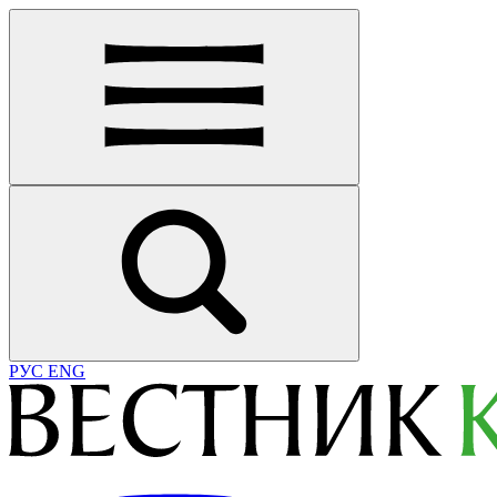
РУС
ENG