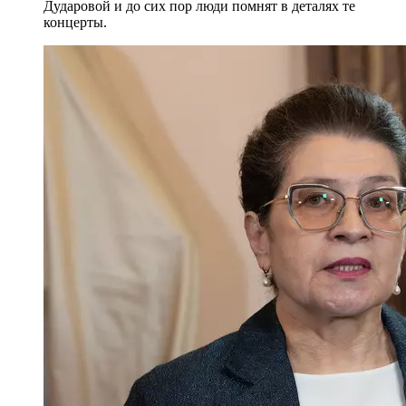
Дударовой и до сих пор люди помнят в деталях те
концерты.