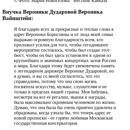
© Фото: Мария Новоселова/ "Вестник Кавказа"
Внучка Вероники Дударовой Вероника
Вайнштейн:
Я благодарю всех за прекрасные и теплые слова в
адрес Вероники Борисовны и от лица моей семьи
выражаю огромную благодарность всем, кто
приложил усилия для того, чтобы сегодняшнее
мероприятие состоялось, чтобы был создан этот
бюст, чтобы он был здесь установлен в одном из
крупнейших и значимых концертных залов России
и мира. Благодаря этому будет увековечена память
о легендарном дирижере Веронике Дударовой, но
я думаю, и вы со мной согласитесь, что это
справедливо, потому что она свою жизнь
посвятила искусству, музыке, слушателям и не
только в пределах нашей страны. Моя бабушка,
несмотря на все ее регалии, звания и награды,
была максимально скромным человеком по жизни.
Думаю, что она была бы очень приятно удивлена и
обрадована, когда узнала бы, что теперь адрес ее
новой прописки - ее горячо любимая Московская
государственная консерватория.