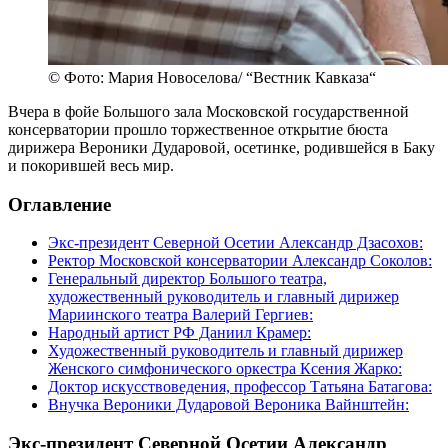
© Фото: Мария Новоселова/ “Вестник Кавказа“
Вчера в фойе Большого зала Московской государственной
консерватории прошло торжественное открытие бюста
дирижера Вероники Дударовой, осетинке, родившейся в Баку
и покорившей весь мир.
Оглавление
Экс-президент Северной Осетии Александр Дзасохов:
Ректор Московской консерватории Александр Соколов:
Генеральный директор Большого театра,
художественный руководитель и главный дирижер
Мариинского театра Валерий Гергиев:
Народный артист РФ Даниил Крамер:
Художественный руководитель и главный дирижер
Женского симфонического оркестра Ксения Жарко:
Доктор искусствоведения, профессор Татьяна Батагова:
Внучка Вероники Дударовой Вероника Вайнштейн:
Экс-президент Северной Осетии Александр