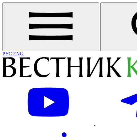
РУС
ENG