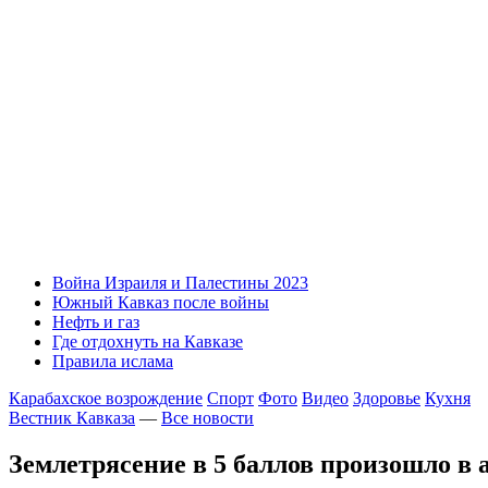
Война Израиля и Палестины 2023
Южный Кавказ после войны
Нефть и газ
Где отдохнуть на Кавказе
Правила ислама
Карабахское возрождение
Спорт
Фото
Видео
Здоровье
Кухня
Вестник Кавказа
—
Все новости
Землетрясение в 5 баллов произошло в