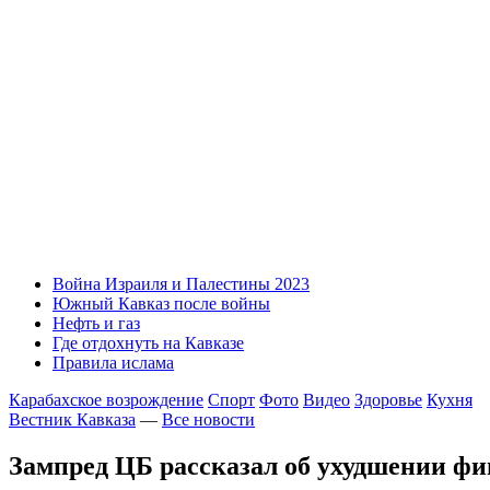
Война Израиля и Палестины 2023
Южный Кавказ после войны
Нефть и газ
Где отдохнуть на Кавказе
Правила ислама
Карабахское возрождение
Спорт
Фото
Видео
Здоровье
Кухня
Вестник Кавказа
—
Все новости
Зампред ЦБ рассказал об ухудшении ф