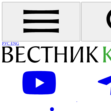
РУС
ENG