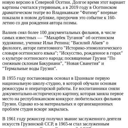
новую версию в Северной Осетии. Долгое время этот вариант
картины считался утерянным, а в 2019 году в Осетинском
драматическом театре во Владикавказе "Фатиму" впервые
показали в новом дубляже, приурочив это событие к 160-
летию со дня рождения автора поэмы.
Валиев снял более 100 документальных фильмов, в числе
самых известных — "Махарбек Туганов" об осетинском
художнике, ученике Ильи Репина; "Василий Абаев" о
филологе, авторе пятитомного "Историко-этимологического
словаря осетинского языка"; "Искусство, рожденное в горах"
о культуре осетинского народа; посвященные Грузии "По
снежным склонам Бакуриани", "Новая Сванетия" и
"Термальные воды Грузии".
В 1955 году постановщик основал в Цхинвале первую
национальную школу-студию, в которой обучали основам
режиссуры и операторской работы. Ее воспитанники сняли
документально-историческую картину, которая заняла первое
место на республиканском конкурсе любительских фильмов
Грузии. Однако из-за материальных и организационных
проблем студия вскоре закрылась.
В 1961 году режиссер получил звание заслуженного деятеля
искусств Грузинской ССР, в 1965-м стал заслуженным