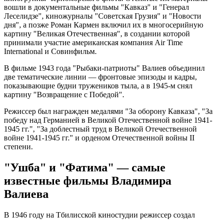
вошли в документальные фильмы "Кавказ" и "Генерал
Леселидзе", киножурналы "Советская Грузия" и "Новости
дня", а позже Роман Кармен включил их в многосерийную
картину "Великая Отечественная", в создании которой
принимали участие американская компания Air Time
International и Совинфильм.
В фильме 1943 года "Рыбаки-патриоты" Валиев объединил
две тематические линии — фронтовые эпизоды и кадры,
показывающие будни тружеников тыла, а в 1945-м снял
картину "Возвращение с Победой".
Режиссер был награжден медалями "За оборону Кавказа", "За
победу над Германией в Великой Отечественной войне 1941-
1945 гг.", "За доблестный труд в Великой Отечественной
войне 1941-1945 гг." и орденом Отечественной войны II
степени.
"Ушба" и "Фатима" — самые
известные фильмы Владимира
Валиева
В 1946 году на Тбилисской киностудии режиссер создал