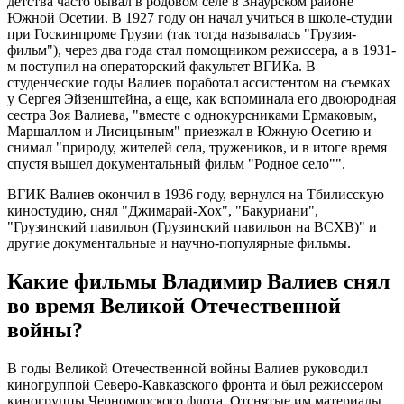
детства часто бывал в родовом селе в Знаурском районе
Южной Осетии. В 1927 году он начал учиться в школе-студии
при Госкинпроме Грузии (так тогда называлась "Грузия-
фильм"), через два года стал помощником режиссера, а в 1931-
м поступил на операторский факультет ВГИКа. В
студенческие годы Валиев поработал ассистентом на съемках
у Сергея Эйзенштейна, а еще, как вспоминала его двоюродная
сестра Зоя Валиева, "вместе с однокурсниками Ермаковым,
Маршаллом и Лисицыным" приезжал в Южную Осетию и
снимал "природу, жителей села, тружеников, и в итоге время
спустя вышел документальный фильм "Родное село"".
ВГИК Валиев окончил в 1936 году, вернулся на Тбилисскую
киностудию, снял "Джимарай-Хох", "Бакуриани",
"Грузинский павильон (Грузинский павильон на ВСХВ)" и
другие документальные и научно-популярные фильмы.
Какие фильмы Владимир Валиев снял
во время Великой Отечественной
войны?
В годы Великой Отечественной войны Валиев руководил
киногруппой Северо-Кавказского фронта и был режиссером
киногруппы Черноморского флота. Отснятые им материалы