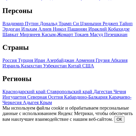
Персоны
Владимир Путин
Дональд Трамп
Си Цзиньпин
Реджеп Тайип
Эрдоган
Ильхам Алиев
Никол Пашинян
Ираклий Кобахидзе
Шавкат Мирзиеев
Касым-Жомарт Токаев
Масуд Пезешкиан
Страны
Россия
Турция
Иран
Азербайджан
Армения
Грузия
Абхазия
Израиль
Казахстан
Узбекистан
Китай
США
Регионы
Краснодарский край
Ставропольский край
Дагестан
Чечня
Ингушетия
Северная Осетия
Кабардино-Балкария
Карачаево-
Черкесия
Адыгея
Крым
Мы используем файлы cookie и обрабатываем персональные
данные с использованием Яндекс Метрики, чтобы обеспечить
вам наилучшее взаимодействие с нашим веб-сайтом.
ОК