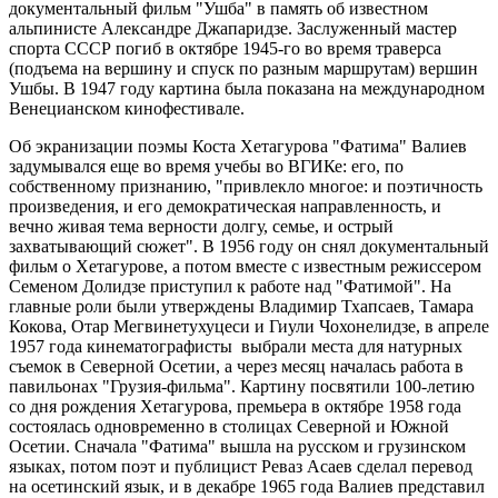
документальный фильм "Ушба" в память об известном
альпинисте Александре Джапаридзе. Заслуженный мастер
спорта СССР погиб в октябре 1945-го во время траверса
(подъема на вершину и спуск по разным маршрутам) вершин
Ушбы. В 1947 году картина была показана на международном
Венецианском кинофестивале.
Об экранизации поэмы Коста Хетагурова "Фатима" Валиев
задумывался еще во время учебы во ВГИКе: его, по
собственному признанию, "привлекло многое: и поэтичность
произведения, и его демократическая направленность, и
вечно живая тема верности долгу, семье, и острый
захватывающий сюжет". В 1956 году он снял документальный
фильм о Хетагурове, а потом вместе с известным режиссером
Семеном Долидзе приступил к работе над "Фатимой". На
главные роли были утверждены Владимир Тхапсаев, Тамара
Кокова, Отар Мегвинетухуцеси и Гиули Чохонелидзе, в апреле
1957 года кинематографисты выбрали места для натурных
съемок в Северной Осетии, а через месяц началась работа в
павильонах "Грузия-фильма". Картину посвятили 100-летию
со дня рождения Хетагурова, премьера в октябре 1958 года
состоялась одновременно в столицах Северной и Южной
Осетии. Сначала "Фатима" вышла на русском и грузинском
языках, потом поэт и публицист Реваз Асаев сделал перевод
на осетинский язык, и в декабре 1965 года Валиев представил