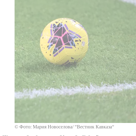
© Фото: Мария Новоселова/ “Вестник Кавказа“