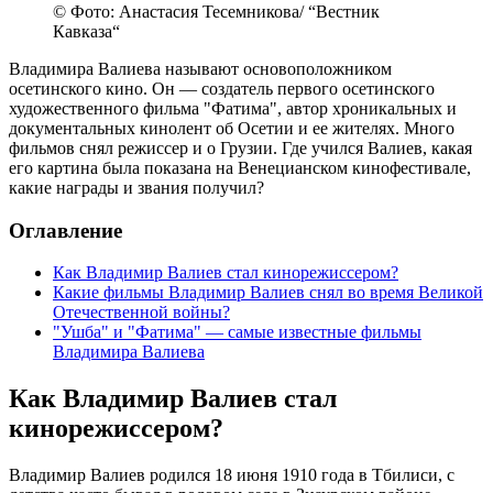
© Фото: Анастасия Тесемникова/ “Вестник
Кавказа“
Владимира Валиева называют основоположником
осетинского кино. Он — создатель первого осетинского
художественного фильма "Фатима", автор хроникальных и
документальных кинолент об Осетии и ее жителях. Много
фильмов снял режиссер и о Грузии. Где учился Валиев, какая
его картина была показана на Венецианском кинофестивале,
какие награды и звания получил?
Оглавление
Как Владимир Валиев стал кинорежиссером?
Какие фильмы Владимир Валиев снял во время Великой
Отечественной войны?
"Ушба" и "Фатима" — самые известные фильмы
Владимира Валиева
Как Владимир Валиев стал
кинорежиссером?
Владимир Валиев родился 18 июня 1910 года в Тбилиси, с