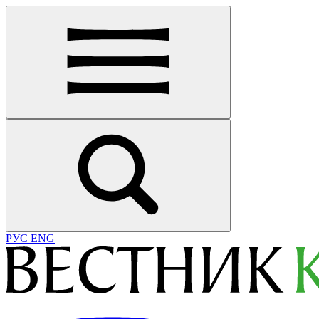
РУС
ENG