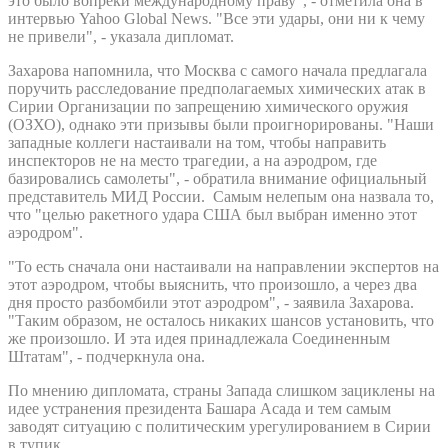
это было вопреки международному праву", - отметила она в
интервью Yahoo Global News. "Все эти удары, они ни к чему
не привели", - указала дипломат.
Захарова напомнила, что Москва с самого начала предлагала
поручить расследование предполагаемых химических атак в
Сирии Организации по запрещению химического оружия
(ОЗХО), однако эти призывы были проигнорированы. "Наши
западные коллеги настаивали на том, чтобы направить
инспекторов не на место трагедии, а на аэродром, где
базировались самолеты", - обратила внимание официальный
представитель МИД России. Самым нелепым она назвала то,
что "целью ракетного удара США был выбран именно этот
аэродром".
"То есть сначала они настаивали на направлении экспертов на
этот аэродром, чтобы выяснить, что произошло, а через два
дня просто разбомбили этот аэродром", - заявила Захарова.
"Таким образом, не осталось никаких шансов установить, что
же произошло. И эта идея принадлежала Соединенным
Штатам", - подчеркнула она.
По мнению дипломата, страны Запада слишком зациклены на
идее устранения президента Башара Асада и тем самым
заводят ситуацию с политическим урегулированием в Сирии
в тупик.