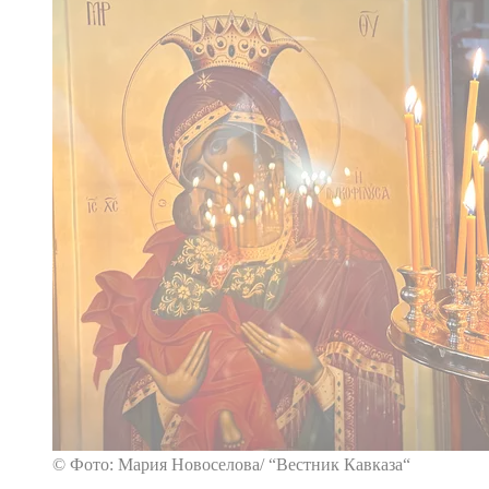
© Фото: Мария Новоселова/ “Вестник Кавказа“