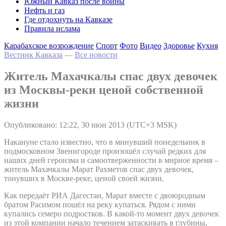
Южный Кавказ после войны
Нефть и газ
Где отдохнуть на Кавказе
Правила ислама
Карабахское возрождение
Спорт
Фото
Видео
Здоровье
Кухня
Вестник Кавказа
—
Все новости
Житель Махачкалы спас двух девочек
из Москвы-реки ценой собственной
жизни
Опубликовано: 12:22, 30 июн 2013 (UTC+3 MSK)
Накануне стало известно, что в минувший понедельник в
подмосковном Звенигороде произошёл случай редких для
наших дней героизма и самоотверженности в мирное время –
житель Махачкалы Марат Рахметов спас двух девочек,
тонувших в Москве-реке, ценой своей жизни.
Как передаёт РИА Дагестан, Марат вместе с двоюродным
братом Расимом пошёл на реку купаться. Рядом с ними
купались семеро подростков. В какой-то момент двух девочек
из этой компании начало течением затаскивать в глубины,