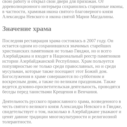
свою работу и открыл свои двери для прихожан. От
дореволюционного интерьера сохранились старинные иконы,
в частности, храмовая икона святого благоверного князя
Александра Невского и икона святой Марии Магдалины.
Значение храма
Последняя реставрация храма состоялась в 2007 году. Он
остается одним из сохранившихся значимых старейших
христианских памятников не только Гянджи, но и всего
Азербайджана и входит в Национальный реестр памятников
истории Азербайджанской Республики. Храм пользуется
популярностью не только среди православных, но и среди
мусульман, которые также посещают этот Божий дом.
Богослужения в храме совершаются по субботним и
воскресным дням, а также по великим праздникам. Также
ведется духовно-просветительская деятельность, проводятся
беседы перед таинствами Крещения и Венчания.
Деятельность русского православного храма, возведенного в
честь святого великого князя Александра Невского в Гяндже,
свидетельствует о том, насколько в Азербайджане уважают и
ценят давние традиции многокультурности и религиозной
толерантности.