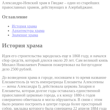
Александро-Невский храм в Гяндже – один из старейших
православных храмов, действующих в Азербайджане.
Оглавление
История храма
Архитектура храма
Значение храма
История храма
Идея его строительства зародилась еще в 1868 году, и начался
сбор средств, который длился около 20 лет. Сам великий князь
Михаил Николаевич Романов пожертвовал на богоугодное
дело 2500 рублей.
До возведения храма в городе, носившем в то время название
Елизаветполь (в честь императрицы Елизаветы Алексеевны
— жены Александра I), действовала церковь Захария и
Елизаветы, которая долгие годы оставалась единственной
православной церковью города, а к концу 1880-х годов
совершенно обветшала и могла обрушиться. В связи с этим
было решено построить в центре города более просторный
собор, закладка которого была совершена 22 апреля 1884 года