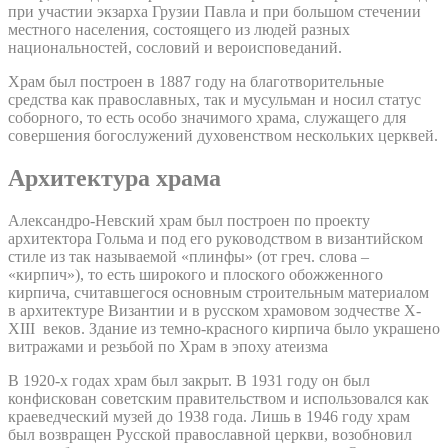
при участии экзарха Грузии Павла и при большом стечении
местного населения, состоящего из людей разных
национальностей, сословий и вероисповеданий.
Храм был построен в 1887 году на благотворительные
средства как православных, так и мусульман и носил статус
соборного, то есть особо значимого храма, служащего для
совершения богослужений духовенством нескольких церквей.
Архитектура храма
Александро-Невский храм был построен по проекту
архитектора Гольма и под его руководством в византийском
стиле из так называемой «плинфы» (от греч. слова –
«кирпич»), то есть широкого и плоского обожженного
кирпича, считавшегося основным строительным материалом
в архитектуре Византии и в русском храмовом зодчестве X-
XIII веков. Здание из темно-красного кирпича было украшено
витражами и резьбой по Храм в эпоху атеизма
В 1920-х годах храм был закрыт. В 1931 году он был
конфискован советским правительством и использовался как
краеведческий музей до 1938 года. Лишь в 1946 году храм
был возвращен Русской православной церкви, возобновил