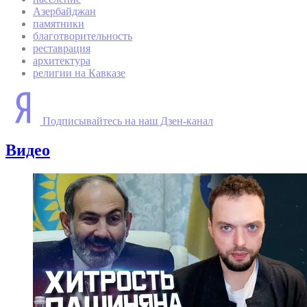
Азербайджан
памятники
благотворительность
реставрация
архитектура
религии на Кавказе
Подписывайтесь на наш Дзен-канал
Видео