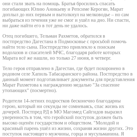
они стали звать на помощь. Братья бросились спасать
погибающих Юлию Аникьеву и Репсиме Керогян, Марат
доплыл до них первым и вытолкнул на мелководье – но сам
выбраться из течения уже не смог и ушёл на дно. Ни спасти,
ни даже найти его в тот день не удалось.
Отец погибшего, Тельман Рахметов, обратился в
постпредство Дагестана в Подмосковье с просьбой помочь
найти тело сына. Постпредство привлекло к поискам
водолазов и спасателей МЧС, благодаря работе которых
Марата всё же нашли, но только 27 июня, в четверг.
Тело героя отправлено в Дагестан, где будет похоронено в
родовом селе Хапиль Табасаранского района. Постпредство в
данный момент подготавливает документы для представления
Марат Рахметова к награждению медалью "За спасение
утопающих" (посмертно).
Родители 14-летних подростков бесконечно благодарны
герою, который ни секунды не сомневаясь, спас жизнь их
дочерей. Постпред РД в МО Магомед Сайгидов выразил
уверенность в том, что геройский поступок должен быть
высоко оценён государством и обществом. "Молодой и
красивый парень ушёл из жизни, сохраняя жизни других. Это
поступок настоящего мужчины, горца и мусульманина. Я