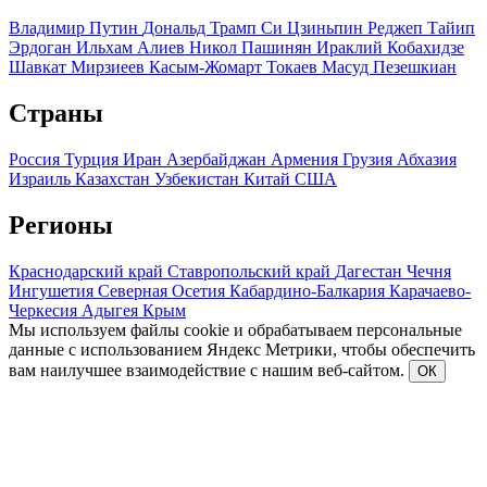
Владимир Путин
Дональд Трамп
Си Цзиньпин
Реджеп Тайип
Эрдоган
Ильхам Алиев
Никол Пашинян
Ираклий Кобахидзе
Шавкат Мирзиеев
Касым-Жомарт Токаев
Масуд Пезешкиан
Страны
Россия
Турция
Иран
Азербайджан
Армения
Грузия
Абхазия
Израиль
Казахстан
Узбекистан
Китай
США
Регионы
Краснодарский край
Ставропольский край
Дагестан
Чечня
Ингушетия
Северная Осетия
Кабардино-Балкария
Карачаево-
Черкесия
Адыгея
Крым
Мы используем файлы cookie и обрабатываем персональные
данные с использованием Яндекс Метрики, чтобы обеспечить
вам наилучшее взаимодействие с нашим веб-сайтом.
ОК