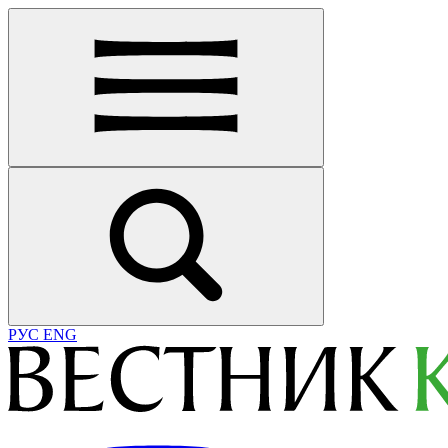
РУС
ENG