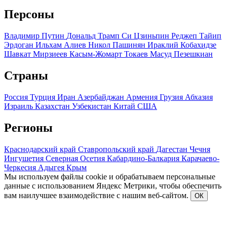
Персоны
Владимир Путин
Дональд Трамп
Си Цзиньпин
Реджеп Тайип
Эрдоган
Ильхам Алиев
Никол Пашинян
Ираклий Кобахидзе
Шавкат Мирзиеев
Касым-Жомарт Токаев
Масуд Пезешкиан
Страны
Россия
Турция
Иран
Азербайджан
Армения
Грузия
Абхазия
Израиль
Казахстан
Узбекистан
Китай
США
Регионы
Краснодарский край
Ставропольский край
Дагестан
Чечня
Ингушетия
Северная Осетия
Кабардино-Балкария
Карачаево-
Черкесия
Адыгея
Крым
Мы используем файлы cookie и обрабатываем персональные
данные с использованием Яндекс Метрики, чтобы обеспечить
вам наилучшее взаимодействие с нашим веб-сайтом.
ОК