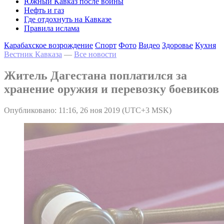
Южный Кавказ после войны
Нефть и газ
Где отдохнуть на Кавказе
Правила ислама
Карабахское возрождение
Спорт
Фото
Видео
Здоровье
Кухня
Вестник Кавказа
—
Все новости
Житель Дагестана поплатился за
хранение оружия и перевозку боевиков
Опубликовано: 11:16, 26 ноя 2019 (UTC+3 MSK)