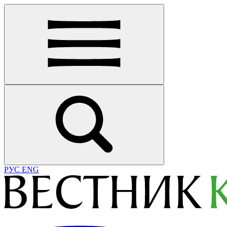
РУС
ENG