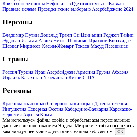
Кавказ после войны
Нефть и газ
Где отдохнуть на Кавказе
Правила ислама
Президентские выборы в Азербайджане 2024
Персоны
Владимир Путин
Дональд Трамп
Си Цзиньпин
Реджеп Тайип
Эрдоган
Ильхам Алиев
Никол Пашинян
Ираклий Кобахидзе
Шавкат Мирзиеев
Касым-Жомарт Токаев
Масуд Пезешкиан
Страны
Россия
Турция
Иран
Азербайджан
Армения
Грузия
Абхазия
Израиль
Казахстан
Узбекистан
Китай
США
Регионы
Краснодарский край
Ставропольский край
Дагестан
Чечня
Ингушетия
Северная Осетия
Кабардино-Балкария
Карачаево-
Черкесия
Адыгея
Крым
Мы используем файлы cookie и обрабатываем персональные
данные с использованием Яндекс Метрики, чтобы обеспечить
вам наилучшее взаимодействие с нашим веб-сайтом.
ОК