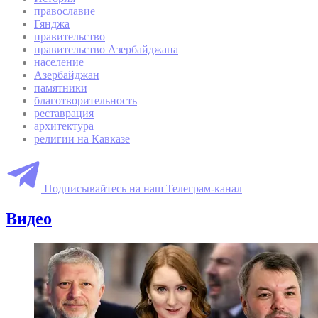
православие
Гянджа
правительство
правительство Азербайджана
население
Азербайджан
памятники
благотворительность
реставрация
архитектура
религии на Кавказе
Подписывайтесь на наш Телеграм-канал
Видео