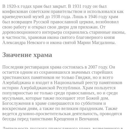
В 1920-х годах храм был закрыт. В 1931 году он был
конфискован советским правительством и использовался как
краеведческий музей до 1938 года. Лишь в 1946 году храм
был возвращен Русской православной церкви, возобновил
свою работу и открыл свои двери для прихожан. От
дореволюционного интерьера сохранились старинные иконы,
в частности, храмовая икона святого благоверного князя
Александра Невского и икона святой Марии Магдалины.
Значение храма
Последняя реставрация храма состоялась в 2007 году. Он
остается одним из сохранившихся значимых старейших
христианских памятников не только Гянджи, но и всего
Азербайджана и входит в Национальный реестр памятников
истории Азербайджанской Республики. Храм пользуется
популярностью не только среди православных, но и среди
мусульман, которые также посещают этот Божий дом.
Богослужения в храме совершаются по субботним и
воскресным дням, а также по великим праздникам. Также
ведется духовно-просветительская деятельность, проводятся
беседы перед таинствами Крещения и Венчания.
Деятельность русского православного храма, возведенного в