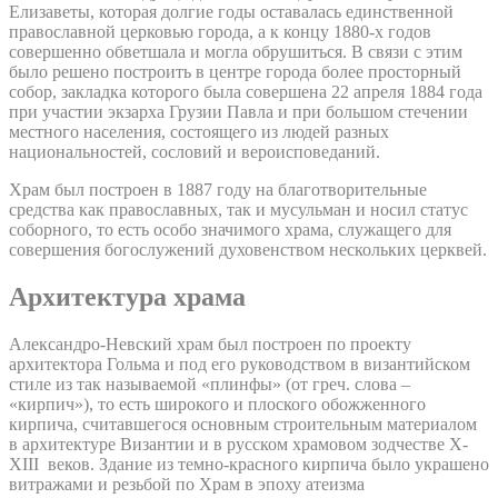
Елизаветы, которая долгие годы оставалась единственной
православной церковью города, а к концу 1880-х годов
совершенно обветшала и могла обрушиться. В связи с этим
было решено построить в центре города более просторный
собор, закладка которого была совершена 22 апреля 1884 года
при участии экзарха Грузии Павла и при большом стечении
местного населения, состоящего из людей разных
национальностей, сословий и вероисповеданий.
Храм был построен в 1887 году на благотворительные
средства как православных, так и мусульман и носил статус
соборного, то есть особо значимого храма, служащего для
совершения богослужений духовенством нескольких церквей.
Архитектура храма
Александро-Невский храм был построен по проекту
архитектора Гольма и под его руководством в византийском
стиле из так называемой «плинфы» (от греч. слова –
«кирпич»), то есть широкого и плоского обожженного
кирпича, считавшегося основным строительным материалом
в архитектуре Византии и в русском храмовом зодчестве X-
XIII веков. Здание из темно-красного кирпича было украшено
витражами и резьбой по Храм в эпоху атеизма