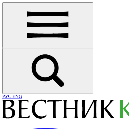
РУС
ENG