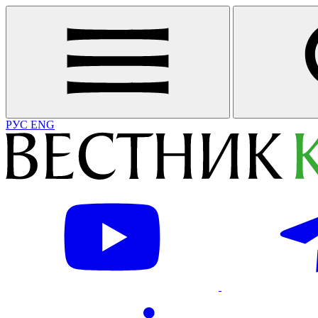
РУС
ENG