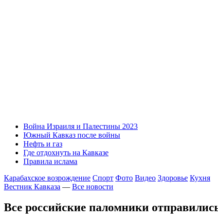
Война Израиля и Палестины 2023
Южный Кавказ после войны
Нефть и газ
Где отдохнуть на Кавказе
Правила ислама
Карабахское возрождение
Спорт
Фото
Видео
Здоровье
Кухня
Вестник Кавказа
—
Все новости
Все российские паломники отправились