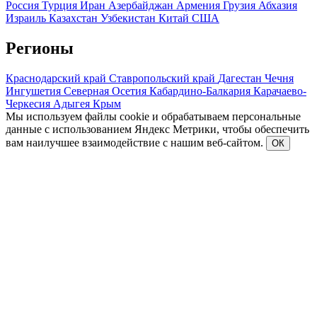
Россия
Турция
Иран
Азербайджан
Армения
Грузия
Абхазия
Израиль
Казахстан
Узбекистан
Китай
США
Регионы
Краснодарский край
Ставропольский край
Дагестан
Чечня
Ингушетия
Северная Осетия
Кабардино-Балкария
Карачаево-
Черкесия
Адыгея
Крым
Мы используем файлы cookie и обрабатываем персональные
данные с использованием Яндекс Метрики, чтобы обеспечить
вам наилучшее взаимодействие с нашим веб-сайтом.
ОК