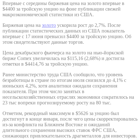
Впервые с середины биржевая цена на золото впервые в
$4400 за тройскую унцию на фоне публикации свежей
макроэкономической статистики из США.
Биржевая цена на
золото
ускорила рост до 2,7%. После
публикации статистических данных из США показатель
впервые с 17 июня превысил $4400 за тройскую унцию. Об
этом свидетельствуют данные торгов.
Цена декабрьского фьючерса на золото на нью-йоркской
бирже Comex увеличилась на $115,16 (2,68%) и достигла
отметки в $4414,76 за тройскую унцию.
Ранее министерство труда США сообщило, что уровень
безработицы в стране по итогам июля снизился до 4,1% с
июньских 4,2%, хотя аналитики ожидали сохранения
показателя. При этом число занятых в
несельскохозяйственных отраслях экономики сократилось на
23 тыс вопреки прогнозируемому росту на 80 тыс.
Отметим, рекордный максимум в $5626 за унцию был
достигнут в конце января, после чего цены скорректировались
из-за конфликта на Ближнем Востоке и ожиданий
длительного сохранения высоких ставок ФРС США,
снижающих привлекательность драгметаллов для инвесторов.