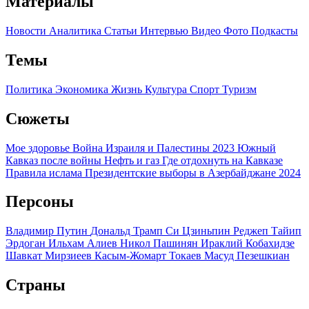
Материалы
Новости
Аналитика
Статьи
Интервью
Видео
Фото
Подкасты
Темы
Политика
Экономика
Жизнь
Культура
Спорт
Туризм
Сюжеты
Мое здоровье
Война Израиля и Палестины 2023
Южный
Кавказ после войны
Нефть и газ
Где отдохнуть на Кавказе
Правила ислама
Президентские выборы в Азербайджане 2024
Персоны
Владимир Путин
Дональд Трамп
Си Цзиньпин
Реджеп Тайип
Эрдоган
Ильхам Алиев
Никол Пашинян
Ираклий Кобахидзе
Шавкат Мирзиеев
Касым-Жомарт Токаев
Масуд Пезешкиан
Страны