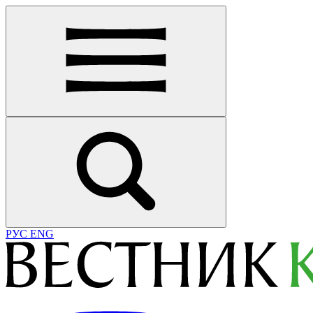
РУС
ENG