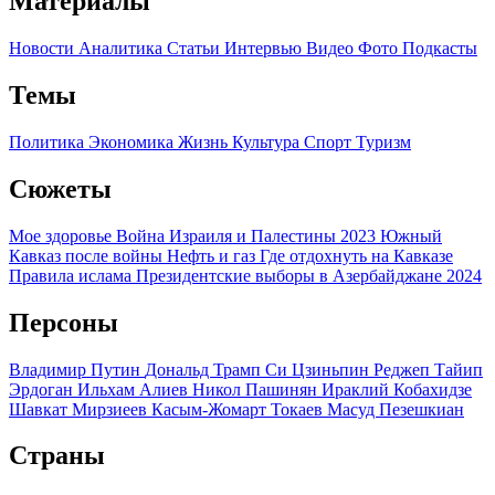
Материалы
Новости
Аналитика
Статьи
Интервью
Видео
Фото
Подкасты
Темы
Политика
Экономика
Жизнь
Культура
Спорт
Туризм
Сюжеты
Мое здоровье
Война Израиля и Палестины 2023
Южный
Кавказ после войны
Нефть и газ
Где отдохнуть на Кавказе
Правила ислама
Президентские выборы в Азербайджане 2024
Персоны
Владимир Путин
Дональд Трамп
Си Цзиньпин
Реджеп Тайип
Эрдоган
Ильхам Алиев
Никол Пашинян
Ираклий Кобахидзе
Шавкат Мирзиеев
Касым-Жомарт Токаев
Масуд Пезешкиан
Страны