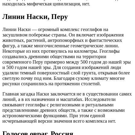
находилась мифическая цивилизация, нет.
Линии Наски, Перу
Линии Наски — огромный комплекс геоглифов на
засушливом побережье страны. Он включает изображения
животных, растений, антропоморфных и фантастических
фигур, а также многочисленные геометрические линии.
Некоторые из них протянулись на километры. Геоглифы
создавались древними обществами на территории
современного Перу примерно между 500 годом до нашей эры
и 500 годом нашей эры. Для создания изображений люди
удаляли темный поверхностный слой грунта, открывая более
светлую почву под ним. Благодаря сухому климату многие
рисунки сохранились на протяжении столетий.
Главная загадка Наски заключается не в существовании самих
линий, а в их назначении и масштабах. Исследователи
связывают геоглифы с религиозными и ритуальными
представлениями древних обществ, а также с возможными
астрономическими функциями. При этом единой
исчерпывающей версии значения всего комплекса нет.
Голосов овраг, Россия