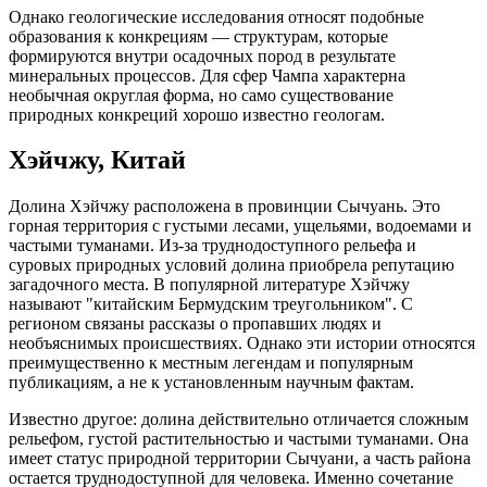
Однако геологические исследования относят подобные
образования к конкрециям — структурам, которые
формируются внутри осадочных пород в результате
минеральных процессов. Для сфер Чампа характерна
необычная округлая форма, но само существование
природных конкреций хорошо известно геологам.
Хэйчжу, Китай
Долина Хэйчжу расположена в провинции Сычуань. Это
горная территория с густыми лесами, ущельями, водоемами и
частыми туманами. Из-за труднодоступного рельефа и
суровых природных условий долина приобрела репутацию
загадочного места. В популярной литературе Хэйчжу
называют "китайским Бермудским треугольником". С
регионом связаны рассказы о пропавших людях и
необъяснимых происшествиях. Однако эти истории относятся
преимущественно к местным легендам и популярным
публикациям, а не к установленным научным фактам.
Известно другое: долина действительно отличается сложным
рельефом, густой растительностью и частыми туманами. Она
имеет статус природной территории Сычуани, а часть района
остается труднодоступной для человека. Именно сочетание