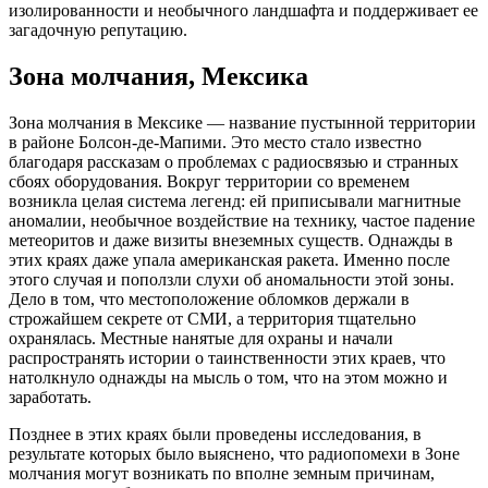
изолированности и необычного ландшафта и поддерживает ее
загадочную репутацию.
Зона молчания, Мексика
Зона молчания в Мексике — название пустынной территории
в районе Болсон-де-Мапими. Это место стало известно
благодаря рассказам о проблемах с радиосвязью и странных
сбоях оборудования. Вокруг территории со временем
возникла целая система легенд: ей приписывали магнитные
аномалии, необычное воздействие на технику, частое падение
метеоритов и даже визиты внеземных существ. Однажды в
этих краях даже упала американская ракета. Именно после
этого случая и поползли слухи об аномальности этой зоны.
Дело в том, что местоположение обломков держали в
строжайшем секрете от СМИ, а территория тщательно
охранялась. Местные нанятые для охраны и начали
распространять истории о таинственности этих краев, что
натолкнуло однажды на мысль о том, что на этом можно и
заработать.
Позднее в этих краях были проведены исследования, в
результате которых было выяснено, что радиопомехи в Зоне
молчания могут возникать по вполне земным причинам,