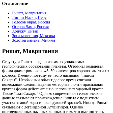
Оглавление
Ришат, Мавритания
Линии Наски, Перу
Голосов овраг, Россия
Остров Чамп, Россия
Хэйчжу, Китай
Зона молчания, Мексика
Золотой камень, Мьянма
Ришат, Мавритания
Структура Ришат — одно из самых узнаваемых
геологических образований планеты. Огромная кольцевая
форма диаметром около 45–50 километров хорошо заметна из
космоса. Именно поэтому ее часто называют "глазом
Сахары". Необычный объект долгое время считали
возможным следом падения метеорита: почти правильная
круглая форма действительно напоминает ударный кратер.
Также "глаз Сахары" Однако современные геологические
данные связывают происхождение Ришата с поднятием
участка земной коры и последующей эрозией. Иногда Ришат
связывают с легендарной Атлантидой. Однако
подтвержденных научных данных о том, что именно здесь