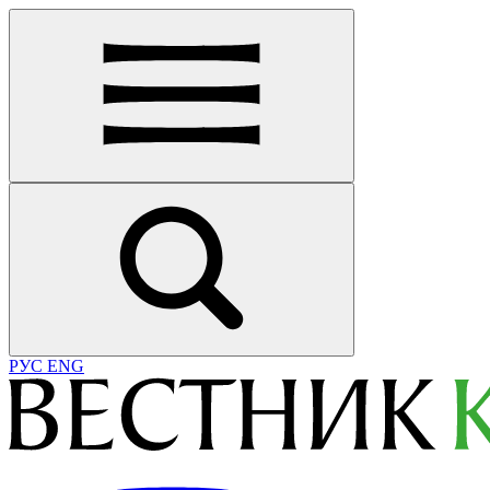
РУС
ENG