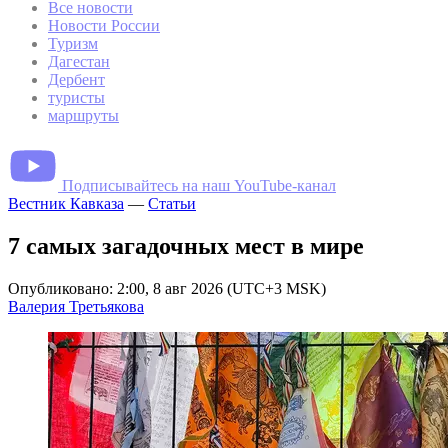
Все новости
Новости России
Туризм
Дагестан
Дербент
туристы
маршруты
Подписывайтесь на наш YouTube-канал
Вестник Кавказа
—
Статьи
7 самых загадочных мест в мире
Опубликовано: 2:00, 8 авг 2026 (UTC+3 MSK)
Валерия Третьякова