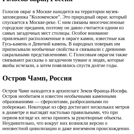
Голосов овраг в Москве находится на территории музея-
заповедника "Коломенское". Это природный овраг, который
спускается к Москве-реке. С ним связаны многочисленные
городские предания, поэтому он давно считается одним из
самых загадочных мест столицы. Особое внимание
привлекают расположенные в овраге камни, известные как
Гусь-камень и Девичий камень. В народных поверьях им
приписывали необычные свойства и связывали с древними
сакральными представлениями. С Голосовым оврагом также
связывают рассказы о загадочном тумане и людях, которые
якобы исчезали, а затем появлялись спустя долгие годы.
Остров Чамп, Россия
Остров Чамп находится в архипелаге Земля Франца-Иосифа.
Остров необитаем и известен необычными каменными
образованиями — сферолитами, разбросанными по
побережью. Некоторые из сфер достигают нескольких метров
в диаметре и выглядят настолько правильными, что при
первом взгляде их легко принять за рукотворные объекты.
Неудивительно, что вокруг них возникли версии о
неизвестной цивилизации и даже внеземном происхождении.