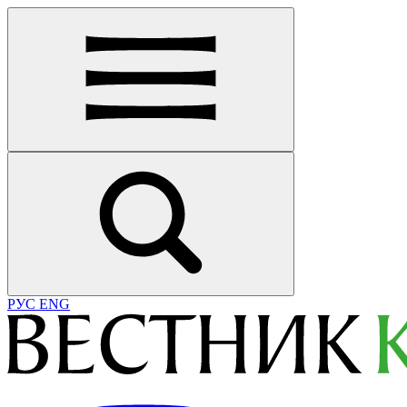
РУС
ENG