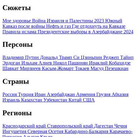
Сюжеты
Мое здоровье
Война Израиля и Палестины 2023
Южный
Кавказ после войны
Нефть и газ
Где отдохнуть на Кавказе
Правила ислама
Президентские выборы в Азербайджане 2024
Персоны
Владимир Путин
Дональд Трамп
Си Цзиньпин
Реджеп Тайип
Эрдоган
Ильхам Алиев
Никол Пашинян
Ираклий Кобахидзе
Шавкат Мирзиеев
Касым-Жомарт Токаев
Масуд Пезешкиан
Страны
Россия
Турция
Иран
Азербайджан
Армения
Грузия
Абхазия
Израиль
Казахстан
Узбекистан
Китай
США
Регионы
Краснодарский край
Ставропольский край
Дагестан
Чечня
Ингушетия
Северная Осетия
Кабардино-Балкария
Карачаево-
Черкесия
Адыгея
Крым