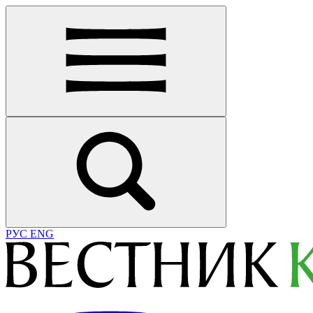
РУС
ENG