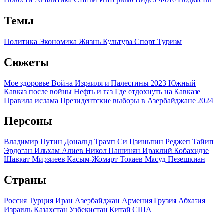
Темы
Политика
Экономика
Жизнь
Культура
Спорт
Туризм
Сюжеты
Мое здоровье
Война Израиля и Палестины 2023
Южный
Кавказ после войны
Нефть и газ
Где отдохнуть на Кавказе
Правила ислама
Президентские выборы в Азербайджане 2024
Персоны
Владимир Путин
Дональд Трамп
Си Цзиньпин
Реджеп Тайип
Эрдоган
Ильхам Алиев
Никол Пашинян
Ираклий Кобахидзе
Шавкат Мирзиеев
Касым-Жомарт Токаев
Масуд Пезешкиан
Страны
Россия
Турция
Иран
Азербайджан
Армения
Грузия
Абхазия
Израиль
Казахстан
Узбекистан
Китай
США