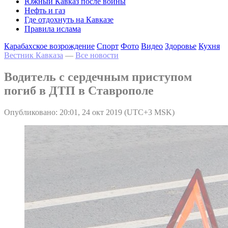
Южный Кавказ после войны
Нефть и газ
Где отдохнуть на Кавказе
Правила ислама
Карабахское возрождение
Спорт
Фото
Видео
Здоровье
Кухня
Вестник Кавказа
—
Все новости
Водитель с сердечным приступом
погиб в ДТП в Ставрополе
Опубликовано: 20:01, 24 окт 2019 (UTC+3 MSK)