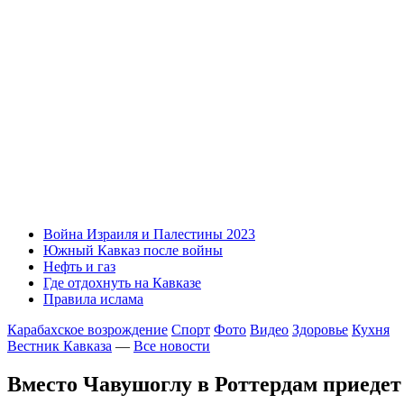
Война Израиля и Палестины 2023
Южный Кавказ после войны
Нефть и газ
Где отдохнуть на Кавказе
Правила ислама
Карабахское возрождение
Спорт
Фото
Видео
Здоровье
Кухня
Вестник Кавказа
—
Все новости
Вместо Чавушоглу в Роттердам приеде