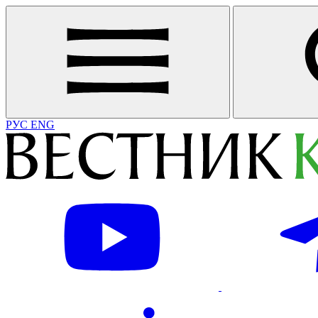
РУС
ENG