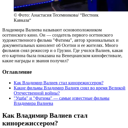
© Фото: Анастасия Тесемникова/ “Вестник
Кавказа“
Владимира Валиева называют основоположником
осетинского кино. Он — создатель первого осетинского
художественного фильма "Фатима", автор хроникальных и
документальных кинолент об Осетии и ее жителях. Много
фильмов снял режиссер и о Грузии. Где учился Валиев, какая
его картина была показана на Венецианском кинофестивале,
какие награды и звания получил?
Оглавление
Как Владимир Валиев стал кинорежиссером?
Какие фильмы Владимир Валиев снял во время Великой
Отечественной войны?
"Ушба" и "Фатима" — самые известные фильмы
Владимира Валиева
Как Владимир Валиев стал
кинорежиссером?