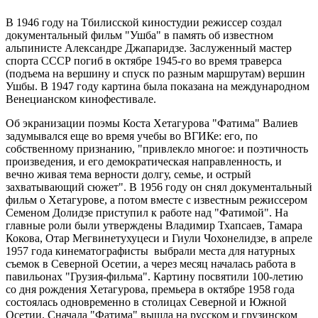
В 1946 году на Тбилисской киностудии режиссер создал
документальный фильм "Ушба" в память об известном
альпинисте Александре Джапаридзе. Заслуженный мастер
спорта СССР погиб в октябре 1945-го во время траверса
(подъема на вершину и спуск по разным маршрутам) вершин
Ушбы. В 1947 году картина была показана на международном
Венецианском кинофестивале.
Об экранизации поэмы Коста Хетагурова "Фатима" Валиев
задумывался еще во время учебы во ВГИКе: его, по
собственному признанию, "привлекло многое: и поэтичность
произведения, и его демократическая направленность, и
вечно живая тема верности долгу, семье, и острый
захватывающий сюжет". В 1956 году он снял документальный
фильм о Хетагурове, а потом вместе с известным режиссером
Семеном Долидзе приступил к работе над "Фатимой". На
главные роли были утверждены Владимир Тхапсаев, Тамара
Кокова, Отар Мегвинетухуцеси и Гиули Чохонелидзе, в апреле
1957 года кинематографисты выбрали места для натурных
съемок в Северной Осетии, а через месяц началась работа в
павильонах "Грузия-фильма". Картину посвятили 100-летию
со дня рождения Хетагурова, премьера в октябре 1958 года
состоялась одновременно в столицах Северной и Южной
Осетии. Сначала "Фатима" вышла на русском и грузинском