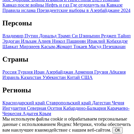
Кавказ после войны
Нефть и газ
Где отдохнуть на Кавказе
Правила ислама
Президентские выборы в Азербайджане 2024
Персоны
Владимир Путин
Дональд Трамп
Си Цзиньпин
Реджеп Тайип
Эрдоган
Ильхам Алиев
Никол Пашинян
Ираклий Кобахидзе
Шавкат Мирзиеев
Касым-Жомарт Токаев
Масуд Пезешкиан
Страны
Россия
Турция
Иран
Азербайджан
Армения
Грузия
Абхазия
Израиль
Казахстан
Узбекистан
Китай
США
Регионы
Краснодарский край
Ставропольский край
Дагестан
Чечня
Ингушетия
Северная Осетия
Кабардино-Балкария
Карачаево-
Черкесия
Адыгея
Крым
Мы используем файлы cookie и обрабатываем персональные
данные с использованием Яндекс Метрики, чтобы обеспечить
вам наилучшее взаимодействие с нашим веб-сайтом.
ОК