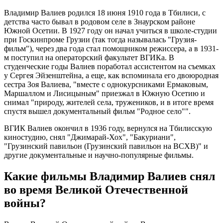
Владимир Валиев родился 18 июня 1910 года в Тбилиси, с
детства часто бывал в родовом селе в Знаурском районе
Южной Осетии. В 1927 году он начал учиться в школе-студии
при Госкинпроме Грузии (так тогда называлась "Грузия-
фильм"), через два года стал помощником режиссера, а в 1931-
м поступил на операторский факультет ВГИКа. В
студенческие годы Валиев поработал ассистентом на съемках
у Сергея Эйзенштейна, а еще, как вспоминала его двоюродная
сестра Зоя Валиева, "вместе с однокурсниками Ермаковым,
Маршаллом и Лисицыным" приезжал в Южную Осетию и
снимал "природу, жителей села, тружеников, и в итоге время
спустя вышел документальный фильм "Родное село"".
ВГИК Валиев окончил в 1936 году, вернулся на Тбилисскую
киностудию, снял "Джимарай-Хох", "Бакуриани",
"Грузинский павильон (Грузинский павильон на ВСХВ)" и
другие документальные и научно-популярные фильмы.
Какие фильмы Владимир Валиев снял
во время Великой Отечественной
войны?