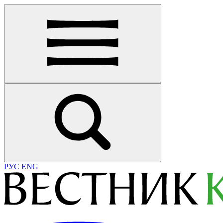
РУС
ENG