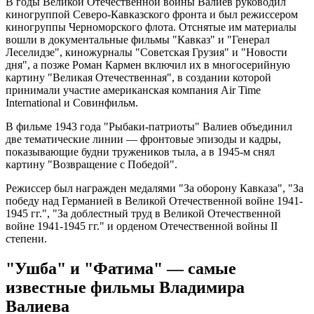
В годы Великой Отечественной войны Валиев руководил
киногруппой Северо-Кавказского фронта и был режиссером
киногруппы Черноморского флота. Отснятые им материалы
вошли в документальные фильмы "Кавказ" и "Генерал
Леселидзе", киножурналы "Советская Грузия" и "Новости
дня", а позже Роман Кармен включил их в многосерийную
картину "Великая Отечественная", в создании которой
принимали участие американская компания Air Time
International и Совинфильм.
В фильме 1943 года "Рыбаки-патриоты" Валиев объединил
две тематические линии — фронтовые эпизоды и кадры,
показывающие будни тружеников тыла, а в 1945-м снял
картину "Возвращение с Победой".
Режиссер был награжден медалями "За оборону Кавказа", "За
победу над Германией в Великой Отечественной войне 1941-
1945 гг.", "За доблестный труд в Великой Отечественной
войне 1941-1945 гг." и орденом Отечественной войны II
степени.
"Ушба" и "Фатима" — самые
известные фильмы Владимира
Валиева