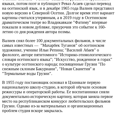
языках, потом поэт и публицист Реваз Асаев сделал перевод
на осетинский язык, и в декабре 1965 года Валиев представил
новую версию в Северной Осетии. Долгое время этот вариант
картины считался утерянным, а в 2019 году в Осетинском
драматическом театре во Владикавказе "Фатиму" впервые
показали в новом дубляже, приурочив это событие к 160-
летию со дня рождения автора поэмы.
Валиев снял более 100 документальных фильмов, в числе
самых известных — "Махарбек Туганов" об осетинском
художнике, ученике Ильи Репина; "Василий Абаев" о
филологе, авторе пятитомного "Историко-этимологического
словаря осетинского языка"; "Искусство, рожденное в горах"
о культуре осетинского народа; посвященные Грузии "По
снежным склонам Бакуриани", "Новая Сванетия" и
"Термальные воды Грузии".
В 1955 году постановщик основал в Цхинвале первую
национальную школу-студию, в которой обучали основам
режиссуры и операторской работы. Ее воспитанники сняли
документально-историческую картину, которая заняла первое
место на республиканском конкурсе любительских фильмов
Грузии. Однако из-за материальных и организационных
проблем студия вскоре закрылась.