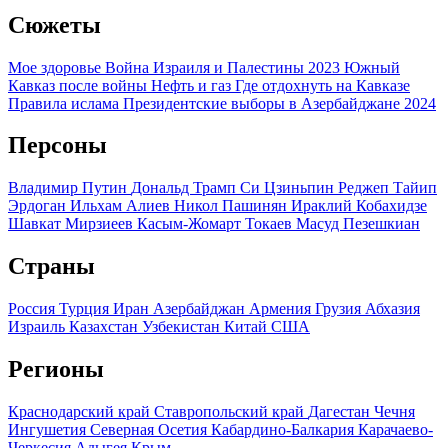
Сюжеты
Мое здоровье
Война Израиля и Палестины 2023
Южный
Кавказ после войны
Нефть и газ
Где отдохнуть на Кавказе
Правила ислама
Президентские выборы в Азербайджане 2024
Персоны
Владимир Путин
Дональд Трамп
Си Цзиньпин
Реджеп Тайип
Эрдоган
Ильхам Алиев
Никол Пашинян
Ираклий Кобахидзе
Шавкат Мирзиеев
Касым-Жомарт Токаев
Масуд Пезешкиан
Страны
Россия
Турция
Иран
Азербайджан
Армения
Грузия
Абхазия
Израиль
Казахстан
Узбекистан
Китай
США
Регионы
Краснодарский край
Ставропольский край
Дагестан
Чечня
Ингушетия
Северная Осетия
Кабардино-Балкария
Карачаево-
Черкесия
Адыгея
Крым