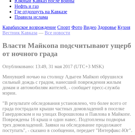
Южный Кавказ после войны
Нефть и газ
Где отдохнуть на Кавказе
Правила ислама
Карабахское возрождение
Спорт
Фото
Видео
Здоровье
Кухня
Вестник Кавказа
—
Все новости
Власти Майкопа подсчитывают ущерб
от ночного града
Опубликовано: 13:49, 31 мая 2017 (UTC+3 MSK)
Минувшей ночью на столицу Адыгеи Майкоп обрушился
сильный дождь с градом, нанесший повреждения жилым
домам и автомобилям жителей, - сообщает пресс-служба
мэрии.
"В результате обследования установлено, что более всего от
града пострадали крыши частных домовладений в поселке
Гавердовском и на улицах Ворошилова и Павлова в Майкопе.
Повреждены 16 крыш и один навес. Подтоплены подворья
трех домовладений. Заявки на обследование продолжают
поступать", - сказано в сообщении, передает "Интерфакс-Юг".