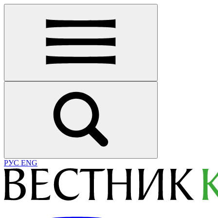
РУС
ENG