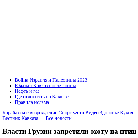
Война Израиля и Палестины 2023
Южный Кавказ после войны
Нефть и газ
Где отдохнуть на Кавказе
Правила ислама
Карабахское возрождение
Спорт
Фото
Видео
Здоровье
Кухня
Вестник Кавказа
—
Все новости
Власти Грузии запретили охоту на птиц