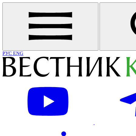
РУС
ENG