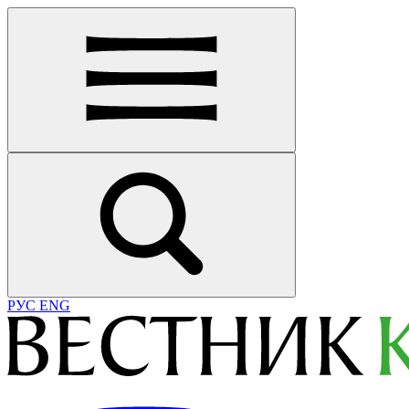
РУС
ENG