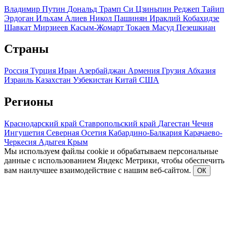
Владимир Путин
Дональд Трамп
Си Цзиньпин
Реджеп Тайип
Эрдоган
Ильхам Алиев
Никол Пашинян
Ираклий Кобахидзе
Шавкат Мирзиеев
Касым-Жомарт Токаев
Масуд Пезешкиан
Страны
Россия
Турция
Иран
Азербайджан
Армения
Грузия
Абхазия
Израиль
Казахстан
Узбекистан
Китай
США
Регионы
Краснодарский край
Ставропольский край
Дагестан
Чечня
Ингушетия
Северная Осетия
Кабардино-Балкария
Карачаево-
Черкесия
Адыгея
Крым
Мы используем файлы cookie и обрабатываем персональные
данные с использованием Яндекс Метрики, чтобы обеспечить
вам наилучшее взаимодействие с нашим веб-сайтом.
ОК