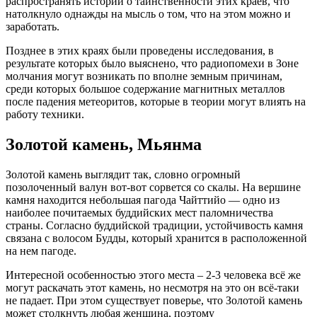
распространять истории о таинственности этих краев, что
натолкнуло однажды на мысль о том, что на этом можно и
заработать.
Позднее в этих краях были проведены исследования, в
результате которых было выяснено, что радиопомехи в Зоне
молчания могут возникать по вполне земным причинам,
среди которых большое содержание магнитных металлов
после падения метеоритов, которые в теории могут влиять на
работу техники.
Золотой камень, Мьянма
Золотой камень выглядит так, словно огромный
позолоченный валун вот-вот сорвется со скалы. На вершине
камня находится небольшая пагода Чайттийо — одно из
наиболее почитаемых буддийских мест паломничества
страны. Согласно буддийской традиции, устойчивость камня
связана с волосом Будды, который хранится в расположенной
на нем пагоде.
Интересной особенностью этого места – 2-3 человека всё же
могут раскачать этот камень, но несмотря на это он всё-таки
не падает. При этом существует поверье, что Золотой камень
может столкнуть любая женщина, поэтому