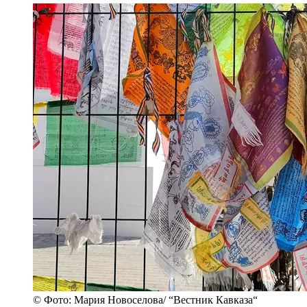
© Фото: Мария Новоселова/ “Вестник Кавказа“