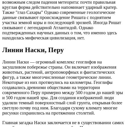
возможным следом падения метеорита: почти правильная
круглая форма действительно напоминает ударный кратер.
Также "глаз Сахары" Однако современные геологические
данные связывают происхождение Ришата с поднятием
участка земной коры и последующей эрозией. Иногда Ришат
связывают с легендарной Атлантидой. Однако
подтвержденных научных данных о том, что именно здесь
находилась мифическая цивилизация, нет.
Линии Наски, Перу
Линии Наски — огромный комплекс геоглифов на
засушливом побережье страны. Он включает изображения
животных, растений, антропоморфных и фантастических
фигур, а также многочисленные геометрические линии.
Некоторые из них протянулись на километры. Геоглифы
создавались древними обществами на территории
современного Перу примерно между 500 годом до нашей эры
и 500 годом нашей эры. Для создания изображений люди
удаляли темный поверхностный слой грунта, открывая более
светлую почву под ним. Благодаря сухому климату многие
рисунки сохранились на протяжении столетий.
Главная загадка Наски заключается не в существовании самих