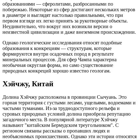
образованиями — сферолитами, разбросанными по
побережью. Некоторые из сфер достигают нескольких метров
в диаметре и выглядят настолько правильными, что при
первом взгляде их легко принять за рукотворные объекты.
Неудивительно, что вокруг них возникли версии о
неизвестной цивилизации и даже внеземном происхождении.
Однако геологические исследования относят подобные
образования к конкрециям — структурам, которые
формируются внутри осадочных пород в результате
минеральных процессов. Для сфер Чампа характерна
необычная округлая форма, но само существование
природных конкреций хорошо известно геологам.
Хэйчжу, Китай
Долина Хэйчжу расположена в провинции Сычуань. Это
горная территория с густыми лесами, ущельями, водоемами и
частыми туманами. Из-за труднодоступного рельефа и
суровых природных условий долина приобрела репутацию
загадочного места. В популярной литературе Хэйчжу
называют "китайским Бермудским треугольником". С
регионом связаны рассказы о пропавших людях и
необъяснимых происшествиях. Однако эти истории относятся