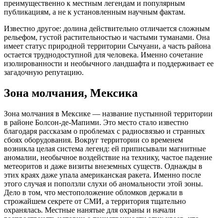
преимущественно к местным легендам и популярным
публикациям, а не к установленным научным фактам.
Известно другое: долина действительно отличается сложным
рельефом, густой растительностью и частыми туманами. Она
имеет статус природной территории Сычуани, а часть района
остается труднодоступной для человека. Именно сочетание
изолированности и необычного ландшафта и поддерживает ее
загадочную репутацию.
Зона молчания, Мексика
Зона молчания в Мексике — название пустынной территории
в районе Болсон-де-Мапими. Это место стало известно
благодаря рассказам о проблемах с радиосвязью и странных
сбоях оборудования. Вокруг территории со временем
возникла целая система легенд: ей приписывали магнитные
аномалии, необычное воздействие на технику, частое падение
метеоритов и даже визиты внеземных существ. Однажды в
этих краях даже упала американская ракета. Именно после
этого случая и поползли слухи об аномальности этой зоны.
Дело в том, что местоположение обломков держали в
строжайшем секрете от СМИ, а территория тщательно
охранялась. Местные нанятые для охраны и начали