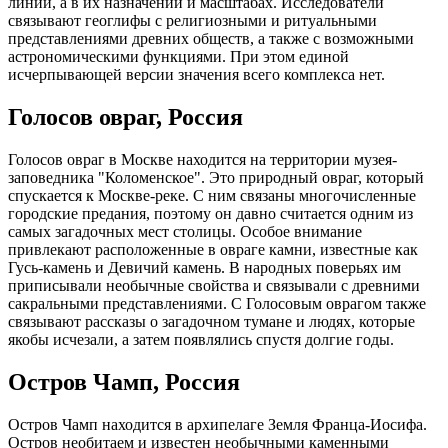
линий, а в их назначении и масштабах. Исследователи
связывают геоглифы с религиозными и ритуальными
представлениями древних обществ, а также с возможными
астрономическими функциями. При этом единой
исчерпывающей версии значения всего комплекса нет.
Голосов овраг, Россия
Голосов овраг в Москве находится на территории музея-
заповедника "Коломенское". Это природный овраг, который
спускается к Москве-реке. С ним связаны многочисленные
городские предания, поэтому он давно считается одним из
самых загадочных мест столицы. Особое внимание
привлекают расположенные в овраге камни, известные как
Гусь-камень и Девичий камень. В народных поверьях им
приписывали необычные свойства и связывали с древними
сакральными представлениями. С Голосовым оврагом также
связывают рассказы о загадочном тумане и людях, которые
якобы исчезали, а затем появлялись спустя долгие годы.
Остров Чамп, Россия
Остров Чамп находится в архипелаге Земля Франца-Иосифа.
Остров необитаем и известен необычными каменными