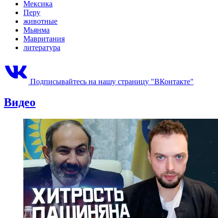
Мексика
Перу
животные
Мьянма
Мавритания
литература
Подписывайтесь на нашу страницу "ВКонтакте"
Видео