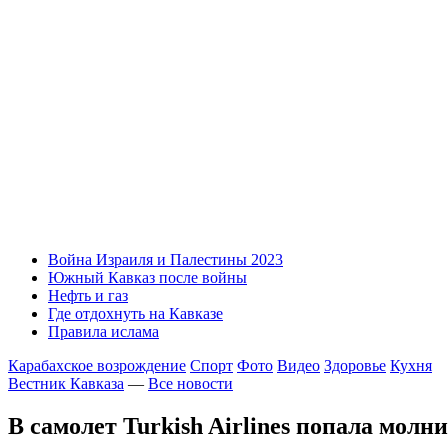
Война Израиля и Палестины 2023
Южный Кавказ после войны
Нефть и газ
Где отдохнуть на Кавказе
Правила ислама
Карабахское возрождение
Спорт
Фото
Видео
Здоровье
Кухня
Вестник Кавказа
—
Все новости
В самолет Turkish Airlines попала молн