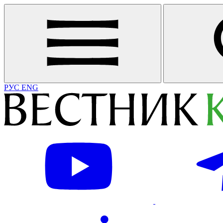
РУС
ENG