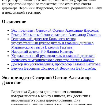
консерватории прошло торжественное открытие бюста
дирижера Вероники Дударовой, осетинке, родившейся в Баку
и покорившей весь мир.
Оглавление
Экс-президент Северной Осетии Александр Дзасохов:
Ректор Московской консерватории Александр Соколов:
Генеральный директор Большого театра,
художественный руководитель и главный дирижер
Мариинского театра Валерий Гергиев:
Народный артист РФ Даниил Крамер:
Художественный руководитель и главный дирижер
Женского симфонического оркестра Ксения Жарко:
Доктор искусствоведения, профессор Татьяна Батагова:
Внучка Вероники Дударовой Вероника Вайнштейн:
Экс-президент Северной Осетии Александр
Дзасохов:
Вероника Дударова единственная женщина,
которая внесена в Книгу Гиннеса, как достигшая
высочайшего уровня дирижирования. Она
разрушила представления о том, что дирижерское