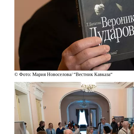
© Фото: Мария Новоселова/ “Вестник Кавказа“