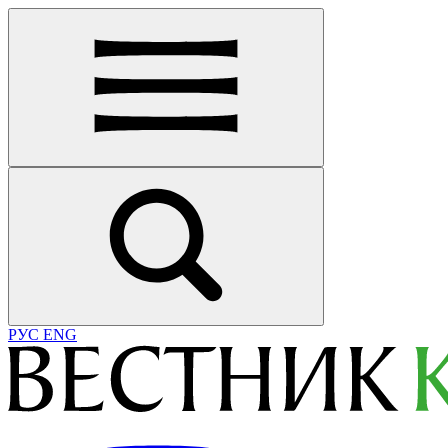
РУС
ENG