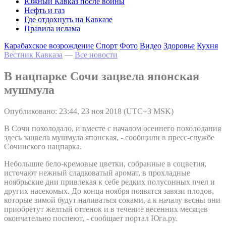
Южный Кавказ после войны
Нефть и газ
Где отдохнуть на Кавказе
Правила ислама
Карабахское возрождение
Спорт
Фото
Видео
Здоровье
Кухня
Вестник Кавказа
—
Все новости
В нацпарке Сочи зацвела японская
мушмула
Опубликовано: 23:44, 23 ноя 2018 (UTC+3 MSK)
В Сочи похолодало, и вместе с началом осеннего похолодания
здесь зацвела мушмула японская, - сообщили в пресс-службе
Сочинского нацпарка.
Небольшие бело-кремовые цветки, собранные в соцветия,
источают нежный сладковатый аромат, в прохладные
ноябрьские дни привлекая к себе редких полусонных пчел и
других насекомых. До конца ноября появятся завязи плодов,
которые зимой будут наливаться соками, а к началу весны они
приобретут желтый оттенок и в течение весенних месяцев
окончательно поспеют, - сообщает портал Юга.ру.