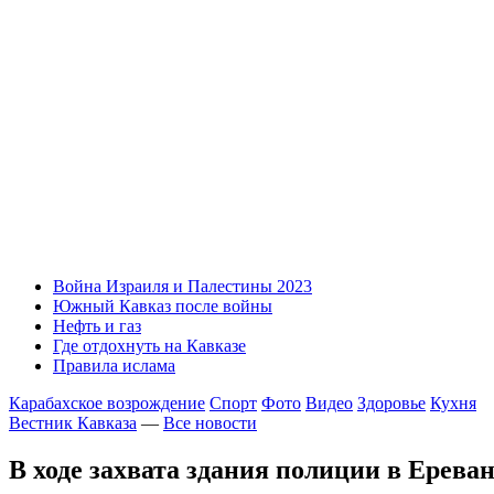
Война Израиля и Палестины 2023
Южный Кавказ после войны
Нефть и газ
Где отдохнуть на Кавказе
Правила ислама
Карабахское возрождение
Спорт
Фото
Видео
Здоровье
Кухня
Вестник Кавказа
—
Все новости
В ходе захвата здания полиции в Ерев