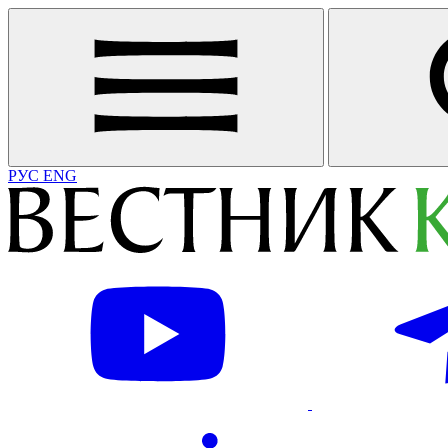
РУС
ENG