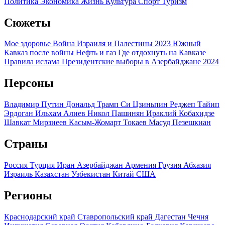
Политика
Экономика
Жизнь
Культура
Спорт
Туризм
Сюжеты
Мое здоровье
Война Израиля и Палестины 2023
Южный
Кавказ после войны
Нефть и газ
Где отдохнуть на Кавказе
Правила ислама
Президентские выборы в Азербайджане 2024
Персоны
Владимир Путин
Дональд Трамп
Си Цзиньпин
Реджеп Тайип
Эрдоган
Ильхам Алиев
Никол Пашинян
Ираклий Кобахидзе
Шавкат Мирзиеев
Касым-Жомарт Токаев
Масуд Пезешкиан
Страны
Россия
Турция
Иран
Азербайджан
Армения
Грузия
Абхазия
Израиль
Казахстан
Узбекистан
Китай
США
Регионы
Краснодарский край
Ставропольский край
Дагестан
Чечня