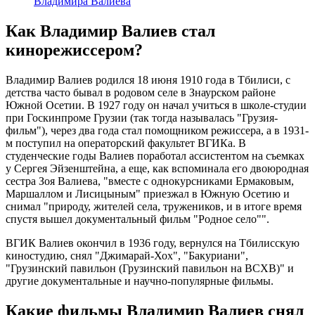
Владимира Валиева
Как Владимир Валиев стал
кинорежиссером?
Владимир Валиев родился 18 июня 1910 года в Тбилиси, с
детства часто бывал в родовом селе в Знаурском районе
Южной Осетии. В 1927 году он начал учиться в школе-студии
при Госкинпроме Грузии (так тогда называлась "Грузия-
фильм"), через два года стал помощником режиссера, а в 1931-
м поступил на операторский факультет ВГИКа. В
студенческие годы Валиев поработал ассистентом на съемках
у Сергея Эйзенштейна, а еще, как вспоминала его двоюродная
сестра Зоя Валиева, "вместе с однокурсниками Ермаковым,
Маршаллом и Лисицыным" приезжал в Южную Осетию и
снимал "природу, жителей села, тружеников, и в итоге время
спустя вышел документальный фильм "Родное село"".
ВГИК Валиев окончил в 1936 году, вернулся на Тбилисскую
киностудию, снял "Джимарай-Хох", "Бакуриани",
"Грузинский павильон (Грузинский павильон на ВСХВ)" и
другие документальные и научно-популярные фильмы.
Какие фильмы Владимир Валиев снял