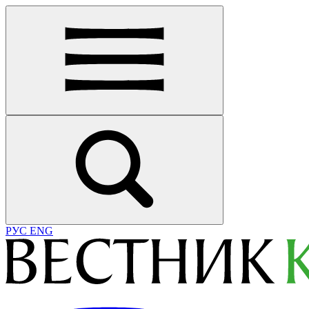
РУС
ENG