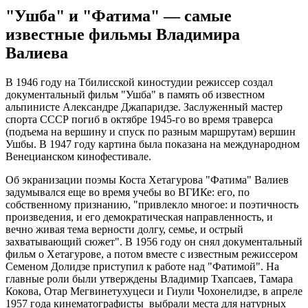
"Ушба" и "Фатима" — самые
известные фильмы Владимира
Валиева
В 1946 году на Тбилисской киностудии режиссер создал
документальный фильм "Ушба" в память об известном
альпинисте Александре Джапаридзе. Заслуженный мастер
спорта СССР погиб в октябре 1945-го во время траверса
(подъема на вершину и спуск по разным маршрутам) вершин
Ушбы. В 1947 году картина была показана на международном
Венецианском кинофестивале.
Об экранизации поэмы Коста Хетагурова "Фатима" Валиев
задумывался еще во время учебы во ВГИКе: его, по
собственному признанию, "привлекло многое: и поэтичность
произведения, и его демократическая направленность, и
вечно живая тема верности долгу, семье, и острый
захватывающий сюжет". В 1956 году он снял документальный
фильм о Хетагурове, а потом вместе с известным режиссером
Семеном Долидзе приступил к работе над "Фатимой". На
главные роли были утверждены Владимир Тхапсаев, Тамара
Кокова, Отар Мегвинетухуцеси и Гиули Чохонелидзе, в апреле
1957 года кинематографисты выбрали места для натурных