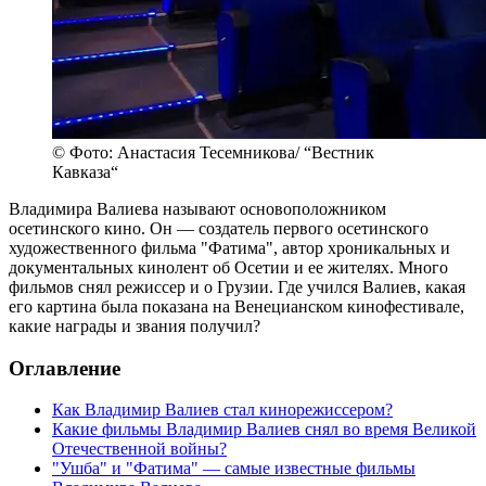
© Фото: Анастасия Тесемникова/ “Вестник
Кавказа“
Владимира Валиева называют основоположником
осетинского кино. Он — создатель первого осетинского
художественного фильма "Фатима", автор хроникальных и
документальных кинолент об Осетии и ее жителях. Много
фильмов снял режиссер и о Грузии. Где учился Валиев, какая
его картина была показана на Венецианском кинофестивале,
какие награды и звания получил?
Оглавление
Как Владимир Валиев стал кинорежиссером?
Какие фильмы Владимир Валиев снял во время Великой
Отечественной войны?
"Ушба" и "Фатима" — самые известные фильмы