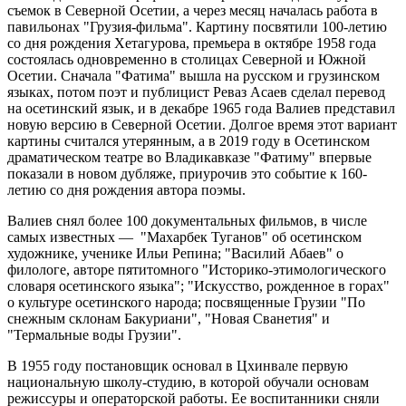
съемок в Северной Осетии, а через месяц началась работа в
павильонах "Грузия-фильма". Картину посвятили 100-летию
со дня рождения Хетагурова, премьера в октябре 1958 года
состоялась одновременно в столицах Северной и Южной
Осетии. Сначала "Фатима" вышла на русском и грузинском
языках, потом поэт и публицист Реваз Асаев сделал перевод
на осетинский язык, и в декабре 1965 года Валиев представил
новую версию в Северной Осетии. Долгое время этот вариант
картины считался утерянным, а в 2019 году в Осетинском
драматическом театре во Владикавказе "Фатиму" впервые
показали в новом дубляже, приурочив это событие к 160-
летию со дня рождения автора поэмы.
Валиев снял более 100 документальных фильмов, в числе
самых известных — "Махарбек Туганов" об осетинском
художнике, ученике Ильи Репина; "Василий Абаев" о
филологе, авторе пятитомного "Историко-этимологического
словаря осетинского языка"; "Искусство, рожденное в горах"
о культуре осетинского народа; посвященные Грузии "По
снежным склонам Бакуриани", "Новая Сванетия" и
"Термальные воды Грузии".
В 1955 году постановщик основал в Цхинвале первую
национальную школу-студию, в которой обучали основам
режиссуры и операторской работы. Ее воспитанники сняли