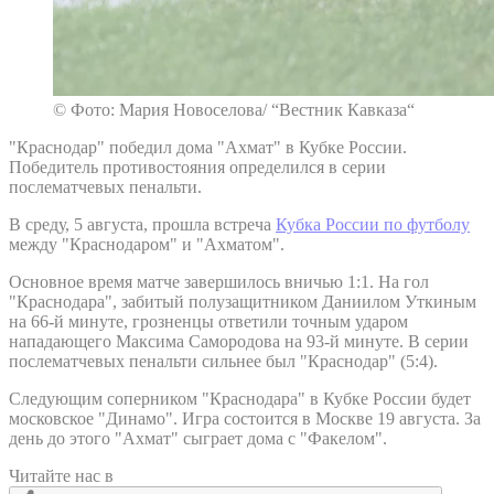
© Фото: Мария Новоселова/ “Вестник Кавказа“
"Краснодар" победил дома "Ахмат" в Кубке России.
Победитель противостояния определился в серии
послематчевых пенальти.
В среду, 5 августа, прошла встреча
Кубка России по футболу
между "Краснодаром" и "Ахматом".
Основное время матче завершилось вничью 1:1. На гол
"Краснодара", забитый полузащитником Даниилом Уткиным
на 66-й минуте, грозненцы ответили точным ударом
нападающего Максима Самородова на 93-й минуте. В серии
послематчевых пенальти сильнее был "Краснодар" (5:4).
Следующим соперником "Краснодара" в Кубке России будет
московское "Динамо". Игра состоится в Москве 19 августа. За
день до этого "Ахмат" сыграет дома с "Факелом".
Читайте нас в