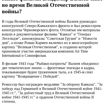
во время Великой Отечественной
войны?
В годы Великой Отечественной войны Валиев руководил
киногруппой Северо-Кавказского фронта и был режиссером
киногруппы Черноморского флота. Отснятые им материалы
вошли в документальные фильмы "Кавказ" и "Генерал
Леселидзе", киножурналы "Советская Грузия" и "Новости
дня", а позже Роман Кармен включил их в многосерийную
картину "Великая Отечественная", в создании которой
принимали участие американская компания Air Time
International и Совинфильм.
В фильме 1943 года "Рыбаки-патриоты" Валиев объединил
две тематические линии — фронтовые эпизоды и кадры,
показывающие будни тружеников тыла, а в 1945-м снял
картину "Возвращение с Победой".
Режиссер был награжден медалями "За оборону Кавказа", "За
победу над Германией в Великой Отечественной войне 1941-
1945 гг.", "За доблестный труд в Великой Отечественной
войне 1941-1945 гг." и орденом Отечественной войны II
степени.