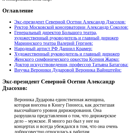
Оглавление
Экс-президент Северной Осетии Александр Дзасохов:
Ректор Московской консерватории Александр Соколов:
Генеральный директор Большого театра,
художественный руководитель и главный дирижер
Мариинского театра Валерий Гергиев:
Народный артист РФ Даниил Крамер:
Художественный руководитель и главный дирижер
Женского симфонического оркестра Ксения Жарко:
Доктор искусствоведения, профессор Татьяна Батагова:
Внучка Вероники Дударовой Вероника Вайнштейн:
Экс-президент Северной Осетии Александр
Дзасохов:
Вероника Дударова единственная женщина,
которая внесена в Книгу Гиннеса, как достигшая
высочайшего уровня дирижирования. Она
разрушила представления о том, что дирижерское
дело – мужское. Я много раз был у нее на
концертах и всегда убеждался в том, что она очень
добросовестно относилась к работам