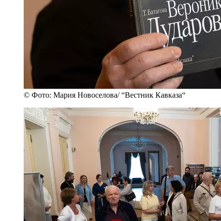
© Фото: Мария Новоселова/ “Вестник Кавказа“