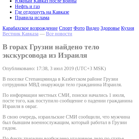
Южный Кавказ после войны
Нефть и газ
Где отдохнуть на Кавказе
Правила ислама
Карабахское возрождение
Спорт
Фото
Видео
Здоровье
Кухня
Вестник Кавказа
—
Все новости
В горах Грузии найдено тело
экскурсовода из Израиля
Опубликовано: 17:38, 3 июл 2019 (UTC+3 MSK)
В поселке Степанцминда в Казбегском районе Грузии
сотрудники МВД онаружиди тело гражданина Израиля.
По информации местных СМИ, поиски начались 1 июля,
посте того, как поступило сообщение о падении гражданина
Израиля в овраг.
В свою очередь, израильские СМИ сообщили, что мужчина
был бывшим военнослужащим, который работал в Грузии
гидом.
По факту трагедии возбуждено уголовное дело по статье