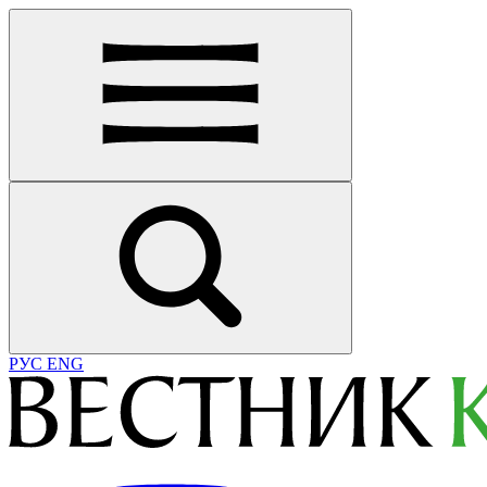
РУС
ENG