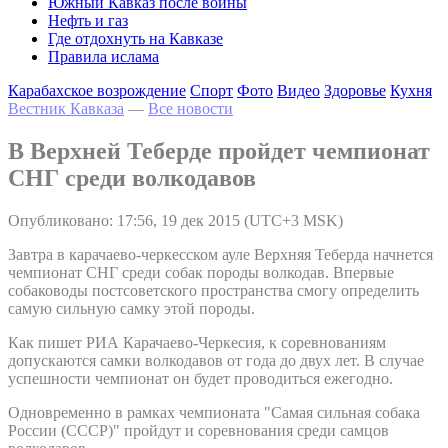
Южный Кавказ после войны
Нефть и газ
Где отдохнуть на Кавказе
Правила ислама
Карабахское возрождение
Спорт
Фото
Видео
Здоровье
Кухня
Вестник Кавказа
—
Все новости
В Верхней Теберде пройдет чемпионат
СНГ среди волкодавов
Опубликовано: 17:56, 19 дек 2015 (UTC+3 MSK)
Завтра в карачаево-черкесском ауле Верхняя Теберда начнется
чемпионат СНГ среди собак породы волкодав. Впервые
собаководы постсоветского пространства смогу определить
самую сильную самку этой породы.
Как пишет РИА Карачаево-Черкесия, к соревнованиям
допускаются самки волкодавов от года до двух лет. В случае
успешности чемпионат он будет проводиться ежегодно.
Одновременно в рамках чемпионата "Самая сильная собака
России (СССР)" пройдут и соревнования среди самцов