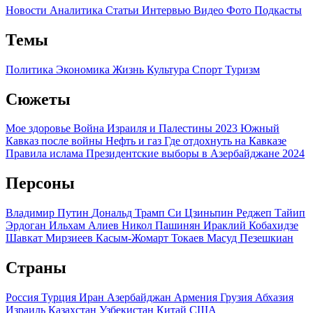
Новости
Аналитика
Статьи
Интервью
Видео
Фото
Подкасты
Темы
Политика
Экономика
Жизнь
Культура
Спорт
Туризм
Сюжеты
Мое здоровье
Война Израиля и Палестины 2023
Южный
Кавказ после войны
Нефть и газ
Где отдохнуть на Кавказе
Правила ислама
Президентские выборы в Азербайджане 2024
Персоны
Владимир Путин
Дональд Трамп
Си Цзиньпин
Реджеп Тайип
Эрдоган
Ильхам Алиев
Никол Пашинян
Ираклий Кобахидзе
Шавкат Мирзиеев
Касым-Жомарт Токаев
Масуд Пезешкиан
Страны
Россия
Турция
Иран
Азербайджан
Армения
Грузия
Абхазия
Израиль
Казахстан
Узбекистан
Китай
США