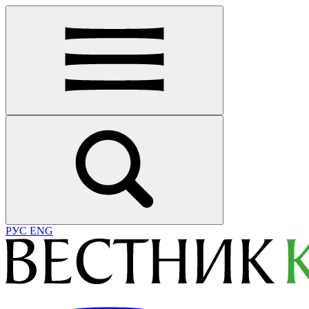
РУС
ENG