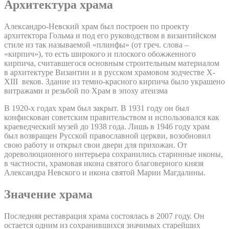
Архитектура храма
Александро-Невский храм был построен по проекту
архитектора Гольма и под его руководством в византийском
стиле из так называемой «плинфы» (от греч. слова –
«кирпич»), то есть широкого и плоского обожженного
кирпича, считавшегося основным строительным материалом
в архитектуре Византии и в русском храмовом зодчестве X-
XIII веков. Здание из темно-красного кирпича было украшено
витражами и резьбой по Храм в эпоху атеизма
В 1920-х годах храм был закрыт. В 1931 году он был
конфискован советским правительством и использовался как
краеведческий музей до 1938 года. Лишь в 1946 году храм
был возвращен Русской православной церкви, возобновил
свою работу и открыл свои двери для прихожан. От
дореволюционного интерьера сохранились старинные иконы,
в частности, храмовая икона святого благоверного князя
Александра Невского и икона святой Марии Магдалины.
Значение храма
Последняя реставрация храма состоялась в 2007 году. Он
остается одним из сохранившихся значимых старейших