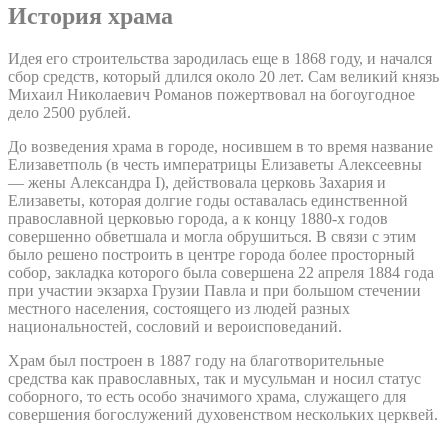
История храма
Идея его строительства зародилась еще в 1868 году, и начался
сбор средств, который длился около 20 лет. Сам великий князь
Михаил Николаевич Романов пожертвовал на богоугодное
дело 2500 рублей.
До возведения храма в городе, носившем в то время название
Елизаветполь (в честь императрицы Елизаветы Алексеевны
— жены Александра I), действовала церковь Захария и
Елизаветы, которая долгие годы оставалась единственной
православной церковью города, а к концу 1880-х годов
совершенно обветшала и могла обрушиться. В связи с этим
было решено построить в центре города более просторный
собор, закладка которого была совершена 22 апреля 1884 года
при участии экзарха Грузии Павла и при большом стечении
местного населения, состоящего из людей разных
национальностей, сословий и вероисповеданий.
Храм был построен в 1887 году на благотворительные
средства как православных, так и мусульман и носил статус
соборного, то есть особо значимого храма, служащего для
совершения богослужений духовенством нескольких церквей.