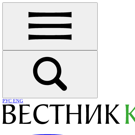
РУС
ENG