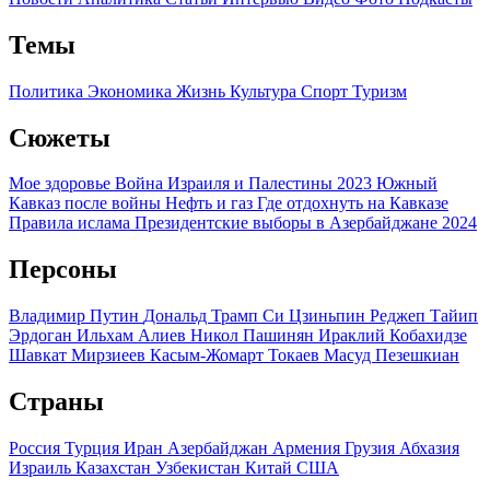
Темы
Политика
Экономика
Жизнь
Культура
Спорт
Туризм
Сюжеты
Мое здоровье
Война Израиля и Палестины 2023
Южный
Кавказ после войны
Нефть и газ
Где отдохнуть на Кавказе
Правила ислама
Президентские выборы в Азербайджане 2024
Персоны
Владимир Путин
Дональд Трамп
Си Цзиньпин
Реджеп Тайип
Эрдоган
Ильхам Алиев
Никол Пашинян
Ираклий Кобахидзе
Шавкат Мирзиеев
Касым-Жомарт Токаев
Масуд Пезешкиан
Страны
Россия
Турция
Иран
Азербайджан
Армения
Грузия
Абхазия
Израиль
Казахстан
Узбекистан
Китай
США