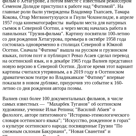
фильм о Хетагурове, а потом вместе с известным режиссером
Семеном Долидзе приступил к работе над "Фатимой". На
главные роли были утверждены Владимир Тхапсаев, Тамара
Кокова, Отар Мегвинетухуцеси и Гиули Чохонелидзе, в апреле
1957 года кинематографисты выбрали места для натурных
съемок в Северной Осетии, а через месяц началась работа в
павильонах "Грузия-фильма". Картину посвятили 100-летию
со дня рождения Хетагурова, премьера в октябре 1958 года
состоялась одновременно в столицах Северной и Южной
Осетии. Сначала "Фатима" вышла на русском и грузинском
языках, потом поэт и публицист Реваз Асаев сделал перевод
на осетинский язык, и в декабре 1965 года Валиев представил
новую версию в Северной Осетии. Долгое время этот вариант
картины считался утерянным, а в 2019 году в Осетинском
драматическом театре во Владикавказе "Фатиму" впервые
показали в новом дубляже, приурочив это событие к 160-
летию со дня рождения автора поэмы.
Валиев снял более 100 документальных фильмов, в числе
самых известных — "Махарбек Туганов" об осетинском
художнике, ученике Ильи Репина; "Василий Абаев" о
филологе, авторе пятитомного "Историко-этимологического
словаря осетинского языка"; "Искусство, рожденное в горах"
о культуре осетинского народа; посвященные Грузии "По
снежным склонам Бакуриани", "Новая Сванетия" и