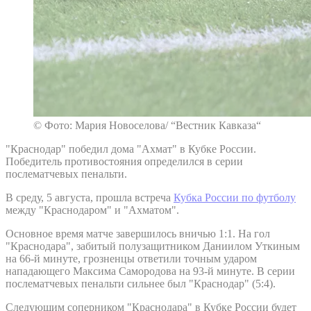
© Фото: Мария Новоселова/ “Вестник Кавказа“
"Краснодар" победил дома "Ахмат" в Кубке России.
Победитель противостояния определился в серии
послематчевых пенальти.
В среду, 5 августа, прошла встреча
Кубка России по футболу
между "Краснодаром" и "Ахматом".
Основное время матче завершилось вничью 1:1. На гол
"Краснодара", забитый полузащитником Даниилом Уткиным
на 66-й минуте, грозненцы ответили точным ударом
нападающего Максима Самородова на 93-й минуте. В серии
послематчевых пенальти сильнее был "Краснодар" (5:4).
Следующим соперником "Краснодара" в Кубке России будет