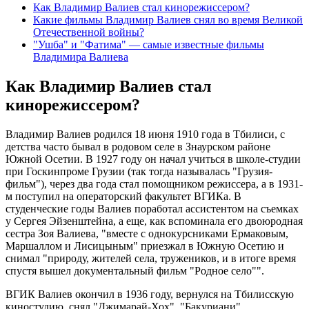
Как Владимир Валиев стал кинорежиссером?
Какие фильмы Владимир Валиев снял во время Великой
Отечественной войны?
"Ушба" и "Фатима" — самые известные фильмы
Владимира Валиева
Как Владимир Валиев стал
кинорежиссером?
Владимир Валиев родился 18 июня 1910 года в Тбилиси, с
детства часто бывал в родовом селе в Знаурском районе
Южной Осетии. В 1927 году он начал учиться в школе-студии
при Госкинпроме Грузии (так тогда называлась "Грузия-
фильм"), через два года стал помощником режиссера, а в 1931-
м поступил на операторский факультет ВГИКа. В
студенческие годы Валиев поработал ассистентом на съемках
у Сергея Эйзенштейна, а еще, как вспоминала его двоюродная
сестра Зоя Валиева, "вместе с однокурсниками Ермаковым,
Маршаллом и Лисицыным" приезжал в Южную Осетию и
снимал "природу, жителей села, тружеников, и в итоге время
спустя вышел документальный фильм "Родное село"".
ВГИК Валиев окончил в 1936 году, вернулся на Тбилисскую
киностудию, снял "Джимарай-Хох", "Бакуриани",