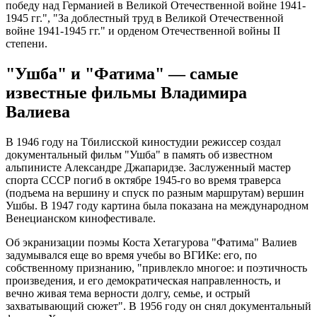
победу над Германией в Великой Отечественной войне 1941-
1945 гг.", "За доблестный труд в Великой Отечественной
войне 1941-1945 гг." и орденом Отечественной войны II
степени.
"Ушба" и "Фатима" — самые
известные фильмы Владимира
Валиева
В 1946 году на Тбилисской киностудии режиссер создал
документальный фильм "Ушба" в память об известном
альпинисте Александре Джапаридзе. Заслуженный мастер
спорта СССР погиб в октябре 1945-го во время траверса
(подъема на вершину и спуск по разным маршрутам) вершин
Ушбы. В 1947 году картина была показана на международном
Венецианском кинофестивале.
Об экранизации поэмы Коста Хетагурова "Фатима" Валиев
задумывался еще во время учебы во ВГИКе: его, по
собственному признанию, "привлекло многое: и поэтичность
произведения, и его демократическая направленность, и
вечно живая тема верности долгу, семье, и острый
захватывающий сюжет". В 1956 году он снял документальный