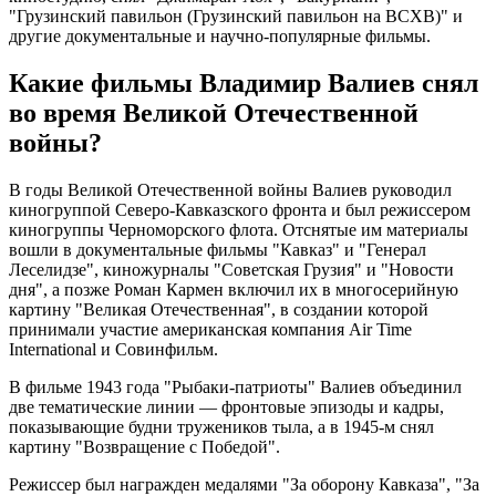
"Грузинский павильон (Грузинский павильон на ВСХВ)" и
другие документальные и научно-популярные фильмы.
Какие фильмы Владимир Валиев снял
во время Великой Отечественной
войны?
В годы Великой Отечественной войны Валиев руководил
киногруппой Северо-Кавказского фронта и был режиссером
киногруппы Черноморского флота. Отснятые им материалы
вошли в документальные фильмы "Кавказ" и "Генерал
Леселидзе", киножурналы "Советская Грузия" и "Новости
дня", а позже Роман Кармен включил их в многосерийную
картину "Великая Отечественная", в создании которой
принимали участие американская компания Air Time
International и Совинфильм.
В фильме 1943 года "Рыбаки-патриоты" Валиев объединил
две тематические линии — фронтовые эпизоды и кадры,
показывающие будни тружеников тыла, а в 1945-м снял
картину "Возвращение с Победой".
Режиссер был награжден медалями "За оборону Кавказа", "За