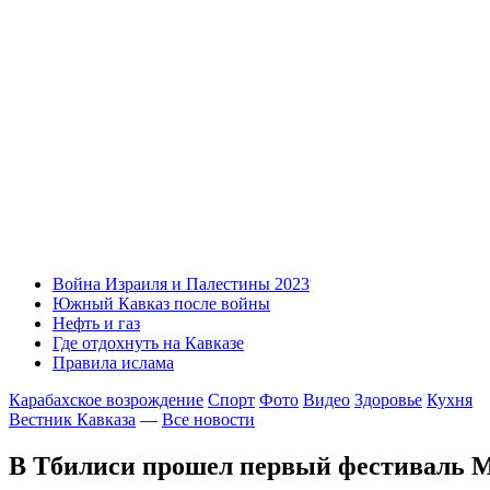
Война Израиля и Палестины 2023
Южный Кавказ после войны
Нефть и газ
Где отдохнуть на Кавказе
Правила ислама
Карабахское возрождение
Спорт
Фото
Видео
Здоровье
Кухня
Вестник Кавказа
—
Все новости
В Тбилиси прошел первый фестиваль M