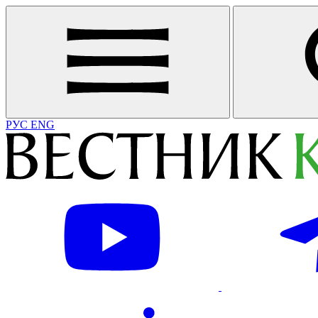
РУС
ENG