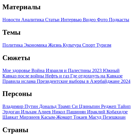
Материалы
Новости
Аналитика
Статьи
Интервью
Видео
Фото
Подкасты
Темы
Политика
Экономика
Жизнь
Культура
Спорт
Туризм
Сюжеты
Мое здоровье
Война Израиля и Палестины 2023
Южный
Кавказ после войны
Нефть и газ
Где отдохнуть на Кавказе
Правила ислама
Президентские выборы в Азербайджане 2024
Персоны
Владимир Путин
Дональд Трамп
Си Цзиньпин
Реджеп Тайип
Эрдоган
Ильхам Алиев
Никол Пашинян
Ираклий Кобахидзе
Шавкат Мирзиеев
Касым-Жомарт Токаев
Масуд Пезешкиан
Страны