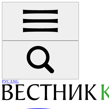
РУС
ENG