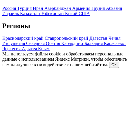
Россия
Турция
Иран
Азербайджан
Армения
Грузия
Абхазия
Израиль
Казахстан
Узбекистан
Китай
США
Регионы
Краснодарский край
Ставропольский край
Дагестан
Чечня
Ингушетия
Северная Осетия
Кабардино-Балкария
Карачаево-
Черкесия
Адыгея
Крым
Мы используем файлы cookie и обрабатываем персональные
данные с использованием Яндекс Метрики, чтобы обеспечить
вам наилучшее взаимодействие с нашим веб-сайтом.
ОК