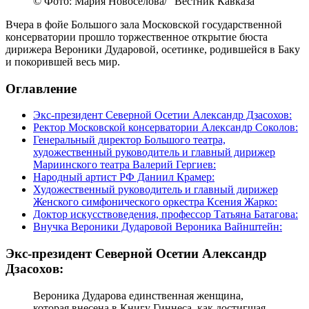
© Фото: Мария Новоселова/ “Вестник Кавказа“
Вчера в фойе Большого зала Московской государственной
консерватории прошло торжественное открытие бюста
дирижера Вероники Дударовой, осетинке, родившейся в Баку
и покорившей весь мир.
Оглавление
Экс-президент Северной Осетии Александр Дзасохов:
Ректор Московской консерватории Александр Соколов:
Генеральный директор Большого театра,
художественный руководитель и главный дирижер
Мариинского театра Валерий Гергиев:
Народный артист РФ Даниил Крамер:
Художественный руководитель и главный дирижер
Женского симфонического оркестра Ксения Жарко:
Доктор искусствоведения, профессор Татьяна Батагова:
Внучка Вероники Дударовой Вероника Вайнштейн:
Экс-президент Северной Осетии Александр
Дзасохов:
Вероника Дударова единственная женщина,
которая внесена в Книгу Гиннеса, как достигшая