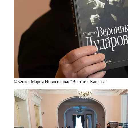
© Фото: Мария Новоселова/ “Вестник Кавказа“