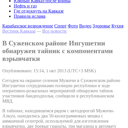
Южный Кавказ после войны
Нефть и газ
Где отдохнуть на Кавказе
Правила ислама
Карабахское возрождение
Спорт
Фото
Видео
Здоровье
Кухня
Вестник Кавказа
—
Все новости
В Суженском районе Ингушетии
обнаружен тайник с компонентами
взрывчатки
Опубликовано: 15:14, 1 окт 2013 (UTC+3 MSK)
Сегодня на окраине селения Мужичи в Сунженском районе
Ингушетии сотрудниками полиции республики в ходе
оперативно-розыскных мероприятий обнаружен тайник
участников бандподполья, сообщили в республиканском
МВД.
В тайнике, находившемся рядом с автодорогой Мужичи-
Алкун, находились два 50-килограммовых мешка с
аммиачной селитрой, используемой для изготовления
взрывчатки, две боевые гранаты, три магазина к автомату