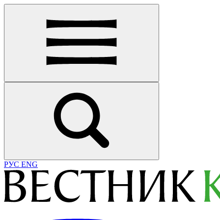
РУС
ENG