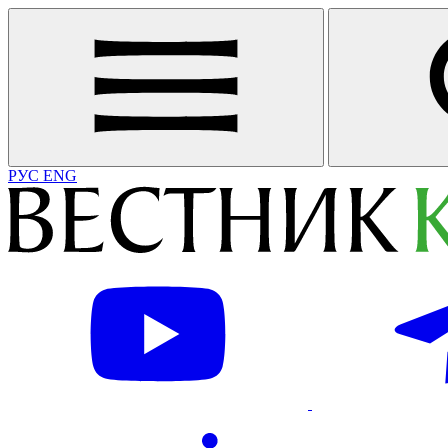
РУС
ENG