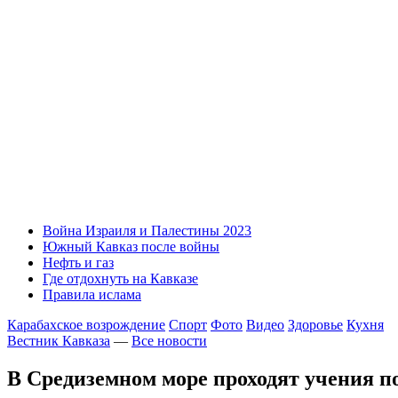
Война Израиля и Палестины 2023
Южный Кавказ после войны
Нефть и газ
Где отдохнуть на Кавказе
Правила ислама
Карабахское возрождение
Спорт
Фото
Видео
Здоровье
Кухня
Вестник Кавказа
—
Все новости
В Средиземном море проходят учения п