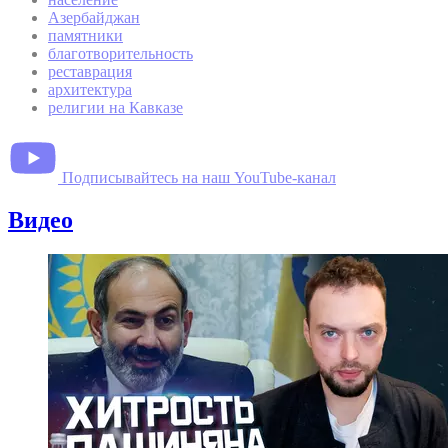
Азербайджан
памятники
благотворительность
реставрация
архитектура
религии на Кавказе
Подписывайтесь на наш YouTube-канал
Видео