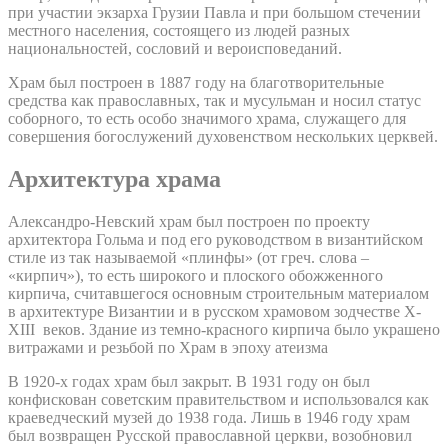
при участии экзарха Грузии Павла и при большом стечении
местного населения, состоящего из людей разных
национальностей, сословий и вероисповеданий.
Храм был построен в 1887 году на благотворительные
средства как православных, так и мусульман и носил статус
соборного, то есть особо значимого храма, служащего для
совершения богослужений духовенством нескольких церквей.
Архитектура храма
Александро-Невский храм был построен по проекту
архитектора Гольма и под его руководством в византийском
стиле из так называемой «плинфы» (от греч. слова –
«кирпич»), то есть широкого и плоского обожженного
кирпича, считавшегося основным строительным материалом
в архитектуре Византии и в русском храмовом зодчестве X-
XIII веков. Здание из темно-красного кирпича было украшено
витражами и резьбой по Храм в эпоху атеизма
В 1920-х годах храм был закрыт. В 1931 году он был
конфискован советским правительством и использовался как
краеведческий музей до 1938 года. Лишь в 1946 году храм
был возвращен Русской православной церкви, возобновил