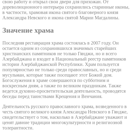
свою работу и открыл свои двери для прихожан. От
дореволюционного интерьера сохранились старинные иконы,
в частности, храмовая икона святого благоверного князя
Александра Невского и икона святой Марии Магдалины.
Значение храма
Последняя реставрация храма состоялась в 2007 году. Он
остается одним из сохранившихся значимых старейших
христианских памятников не только Гянджи, но и всего
Азербайджана и входит в Национальный реестр памятников
истории Азербайджанской Республики. Храм пользуется
популярностью не только среди православных, но и среди
мусульман, которые также посещают этот Божий дом.
Богослужения в храме совершаются по субботним и
воскресным дням, а также по великим праздникам. Также
ведется духовно-просветительская деятельность, проводятся
беседы перед таинствами Крещения и Венчания.
Деятельность русского православного храма, возведенного в
честь святого великого князя Александра Невского в Гяндже,
свидетельствует о том, насколько в Азербайджане уважают и
ценят давние традиции многокультурности и религиозной
толерантности.