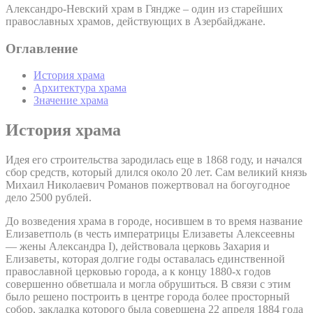
Александро-Невский храм в Гяндже – один из старейших
православных храмов, действующих в Азербайджане.
Оглавление
История храма
Архитектура храма
Значение храма
История храма
Идея его строительства зародилась еще в 1868 году, и начался
сбор средств, который длился около 20 лет. Сам великий князь
Михаил Николаевич Романов пожертвовал на богоугодное
дело 2500 рублей.
До возведения храма в городе, носившем в то время название
Елизаветполь (в честь императрицы Елизаветы Алексеевны
— жены Александра I), действовала церковь Захария и
Елизаветы, которая долгие годы оставалась единственной
православной церковью города, а к концу 1880-х годов
совершенно обветшала и могла обрушиться. В связи с этим
было решено построить в центре города более просторный
собор, закладка которого была совершена 22 апреля 1884 года