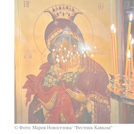
© Фото: Мария Новоселова/ “Вестник Кавказа“