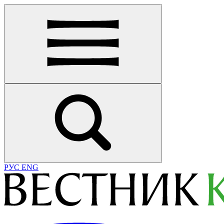
РУС
ENG