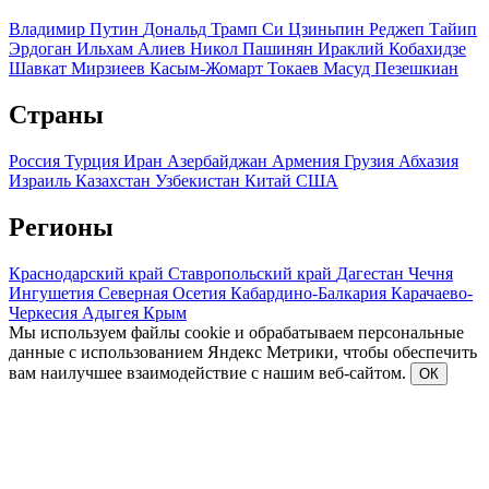
Владимир Путин
Дональд Трамп
Си Цзиньпин
Реджеп Тайип
Эрдоган
Ильхам Алиев
Никол Пашинян
Ираклий Кобахидзе
Шавкат Мирзиеев
Касым-Жомарт Токаев
Масуд Пезешкиан
Страны
Россия
Турция
Иран
Азербайджан
Армения
Грузия
Абхазия
Израиль
Казахстан
Узбекистан
Китай
США
Регионы
Краснодарский край
Ставропольский край
Дагестан
Чечня
Ингушетия
Северная Осетия
Кабардино-Балкария
Карачаево-
Черкесия
Адыгея
Крым
Мы используем файлы cookie и обрабатываем персональные
данные с использованием Яндекс Метрики, чтобы обеспечить
вам наилучшее взаимодействие с нашим веб-сайтом.
ОК