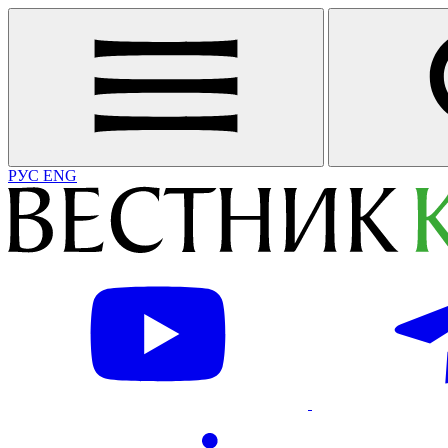
РУС
ENG