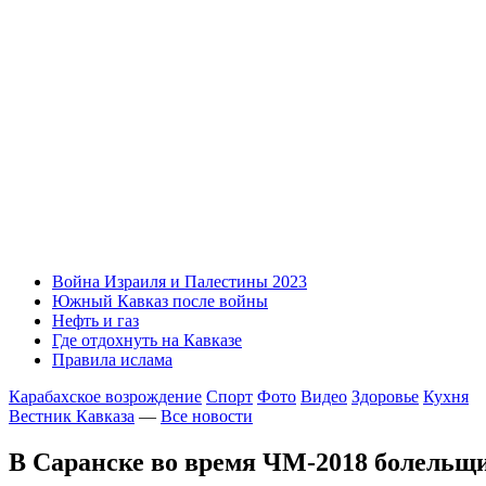
Война Израиля и Палестины 2023
Южный Кавказ после войны
Нефть и газ
Где отдохнуть на Кавказе
Правила ислама
Карабахское возрождение
Спорт
Фото
Видео
Здоровье
Кухня
Вестник Кавказа
—
Все новости
В Саранске во время ЧМ-2018 болельщ