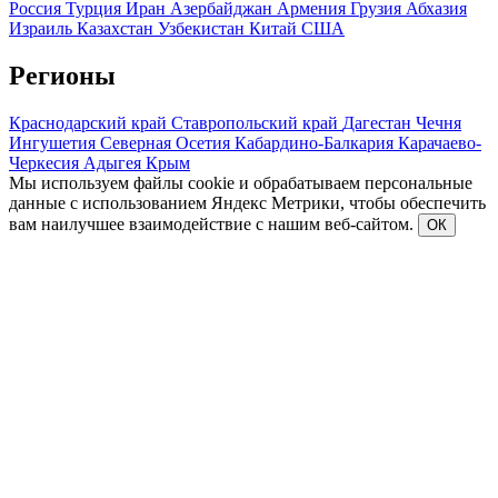
Россия
Турция
Иран
Азербайджан
Армения
Грузия
Абхазия
Израиль
Казахстан
Узбекистан
Китай
США
Регионы
Краснодарский край
Ставропольский край
Дагестан
Чечня
Ингушетия
Северная Осетия
Кабардино-Балкария
Карачаево-
Черкесия
Адыгея
Крым
Мы используем файлы cookie и обрабатываем персональные
данные с использованием Яндекс Метрики, чтобы обеспечить
вам наилучшее взаимодействие с нашим веб-сайтом.
ОК