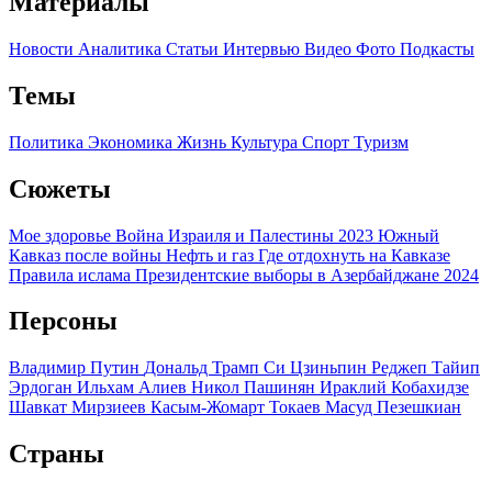
Материалы
Новости
Аналитика
Статьи
Интервью
Видео
Фото
Подкасты
Темы
Политика
Экономика
Жизнь
Культура
Спорт
Туризм
Сюжеты
Мое здоровье
Война Израиля и Палестины 2023
Южный
Кавказ после войны
Нефть и газ
Где отдохнуть на Кавказе
Правила ислама
Президентские выборы в Азербайджане 2024
Персоны
Владимир Путин
Дональд Трамп
Си Цзиньпин
Реджеп Тайип
Эрдоган
Ильхам Алиев
Никол Пашинян
Ираклий Кобахидзе
Шавкат Мирзиеев
Касым-Жомарт Токаев
Масуд Пезешкиан
Страны