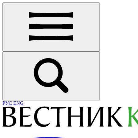
РУС
ENG