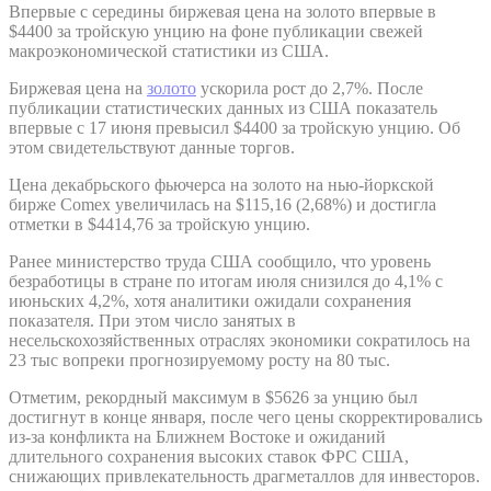
Впервые с середины биржевая цена на золото впервые в
$4400 за тройскую унцию на фоне публикации свежей
макроэкономической статистики из США.
Биржевая цена на
золото
ускорила рост до 2,7%. После
публикации статистических данных из США показатель
впервые с 17 июня превысил $4400 за тройскую унцию. Об
этом свидетельствуют данные торгов.
Цена декабрьского фьючерса на золото на нью-йоркской
бирже Comex увеличилась на $115,16 (2,68%) и достигла
отметки в $4414,76 за тройскую унцию.
Ранее министерство труда США сообщило, что уровень
безработицы в стране по итогам июля снизился до 4,1% с
июньских 4,2%, хотя аналитики ожидали сохранения
показателя. При этом число занятых в
несельскохозяйственных отраслях экономики сократилось на
23 тыс вопреки прогнозируемому росту на 80 тыс.
Отметим, рекордный максимум в $5626 за унцию был
достигнут в конце января, после чего цены скорректировались
из-за конфликта на Ближнем Востоке и ожиданий
длительного сохранения высоких ставок ФРС США,
снижающих привлекательность драгметаллов для инвесторов.