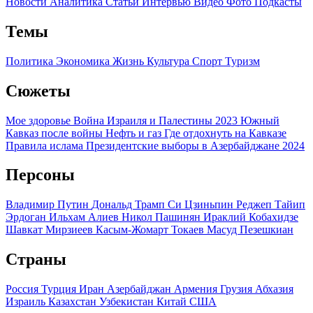
Новости
Аналитика
Статьи
Интервью
Видео
Фото
Подкасты
Темы
Политика
Экономика
Жизнь
Культура
Спорт
Туризм
Сюжеты
Мое здоровье
Война Израиля и Палестины 2023
Южный
Кавказ после войны
Нефть и газ
Где отдохнуть на Кавказе
Правила ислама
Президентские выборы в Азербайджане 2024
Персоны
Владимир Путин
Дональд Трамп
Си Цзиньпин
Реджеп Тайип
Эрдоган
Ильхам Алиев
Никол Пашинян
Ираклий Кобахидзе
Шавкат Мирзиеев
Касым-Жомарт Токаев
Масуд Пезешкиан
Страны
Россия
Турция
Иран
Азербайджан
Армения
Грузия
Абхазия
Израиль
Казахстан
Узбекистан
Китай
США