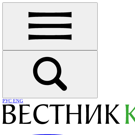
РУС
ENG