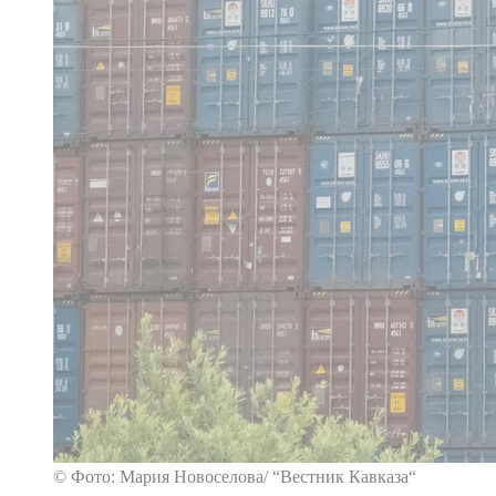
© Фото: Мария Новоселова/ “Вестник Кавказа“