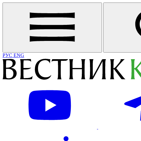
РУС
ENG