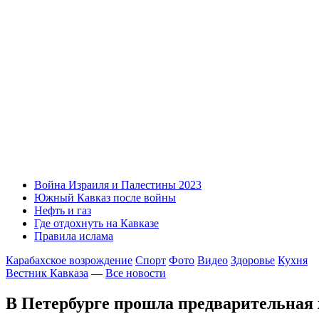
Война Израиля и Палестины 2023
Южный Кавказ после войны
Нефть и газ
Где отдохнуть на Кавказе
Правила ислама
Карабахское возрождение
Спорт
Фото
Видео
Здоровье
Кухня
Вестник Кавказа
—
Все новости
В Петербурге прошла предварительная