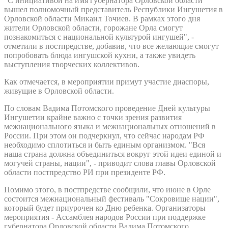
"С инициативой на имя губернатора Орловской области
вышел полномочный представитель Республики Ингушетия в
Орловской области Микаил Точиев. В рамках этого дня
жители Орловской области, горожане Орла смогут
познакомиться с национальной культурой ингушей", -
отметили в постпредстве, добавив, что все желающие смогут
попробовать блюда ингушской кухни, а также увидеть
выступления творческих коллективов.
Как отмечается, в мероприятии примут участие диаспоры,
живущие в Орловской области.
По словам Вадима Потомского проведение Дней культуры
Ингушетии крайне важно с точки зрения развития
межнационального языка и межнациональных отношений в
России. При этом он подчеркнул, что сейчас народам РФ
необходимо сплотиться и быть единым организмом. "Вся
наша страна должна объединиться вокруг этой идеи единой и
могучей страны, нации", - приводит слова главы Орловской
области постпредство РИ при президенте РФ.
Помимо этого, в постпредстве сообщили, что июне в Орле
состоится межнациональный фестиваль "Сокровище нации",
который будет приурочен ко Дню ребенка. Организаторы
мероприятия - Ассамблея народов России при поддержке
губернатора Орловской области Вадима Потомского.