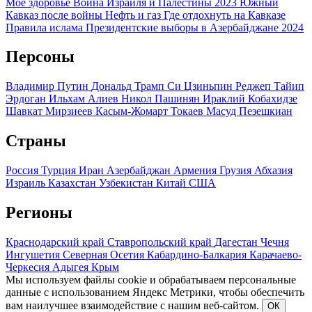
Мое здоровье
Война Израиля и Палестины 2023
Южный
Кавказ после войны
Нефть и газ
Где отдохнуть на Кавказе
Правила ислама
Президентские выборы в Азербайджане 2024
Персоны
Владимир Путин
Дональд Трамп
Си Цзиньпин
Реджеп Тайип
Эрдоган
Ильхам Алиев
Никол Пашинян
Ираклий Кобахидзе
Шавкат Мирзиеев
Касым-Жомарт Токаев
Масуд Пезешкиан
Страны
Россия
Турция
Иран
Азербайджан
Армения
Грузия
Абхазия
Израиль
Казахстан
Узбекистан
Китай
США
Регионы
Краснодарский край
Ставропольский край
Дагестан
Чечня
Ингушетия
Северная Осетия
Кабардино-Балкария
Карачаево-
Черкесия
Адыгея
Крым
Мы используем файлы cookie и обрабатываем персональные
данные с использованием Яндекс Метрики, чтобы обеспечить
вам наилучшее взаимодействие с нашим веб-сайтом.
ОК