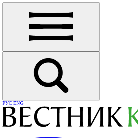
РУС
ENG