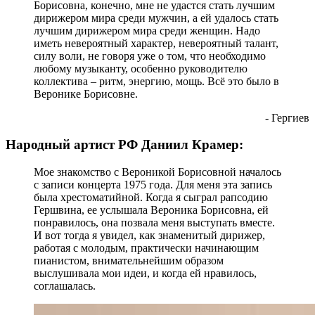
Борисовна, конечно, мне не удастся стать лучшим
дирижером мира среди мужчин, а ей удалось стать
лучшим дирижером мира среди женщин. Надо
иметь невероятный характер, невероятный талант,
силу воли, не говоря уже о том, что необходимо
любому музыканту, особенно руководителю
коллектива – ритм, энергию, мощь. Всё это было в
Веронике Борисовне.
- Гергиев
Народный артист РФ Даниил Крамер:
Мое знакомство с Вероникой Борисовной началось
с записи концерта 1975 года. Для меня эта запись
была хрестоматийной. Когда я сыграл рапсодию
Гершвина, ее услышала Вероника Борисовна, ей
понравилось, она позвала меня выступать вместе.
И вот тогда я увидел, как знаменитый дирижер,
работая с молодым, практически начинающим
пианистом, внимательнейшим образом
выслушивала мои идеи, и когда ей нравилось,
соглашалась.