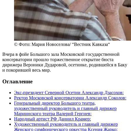
© Фото: Мария Новоселова/ “Вестник Кавказа“
Вчера в фойе Большого зала Московской государственной
консерватории прошло торжественное открытие бюста
дирижера Вероники Дударовой, осетинке, родившейся в Баку
и покорившей весь мир.
Оглавление
Экс-президент Северной Осетии Александр Дзасохов:
Ректор Московской консерватории Александр Соколов:
Генеральный директор Большого театра,
художественный руководитель и главный дирижер
Мариинского театра Валерий Гергиев:
Народный артист РФ Даниил Крамер:
Художественный руководитель и главный дирижер
Женского симфонического оркестра Ксения Жарко: