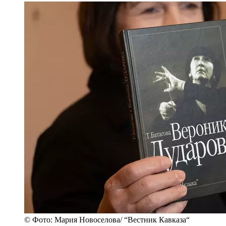
© Фото: Мария Новоселова/ “Вестник Кавказа“