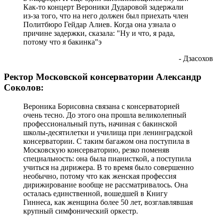
Как-то концерт Вероники Дударовой задержали
из-за того, что на него должен был приехать член
Политбюро Гейдар Алиев. Когда она узнала о
причине задержки, сказала: "Ну и что, я рада,
потому что я бакинка"э
- Дзасохов
Ректор Московской консерватории Александр
Соколов:
Вероника Борисовна связана с консерваторией
очень тесно. До этого она прошла великолепный
профессиональный путь, начиная с бакинской
школы-десятилетки и училища при ленинградской
консерватории. С таким багажом она поступила в
Московскую консерваторию, резко поменяв
специальность: она была пианисткой, а поступила
учиться на дирижера. В то время было совершенно
необычно, потому что как женская профессия
дирижирование вообще не рассматривалось. Она
осталась единственной, вошедшей в Книгу
Гиннеса, как женщина более 50 лет, возглавлявшая
крупный симфонический оркестр.