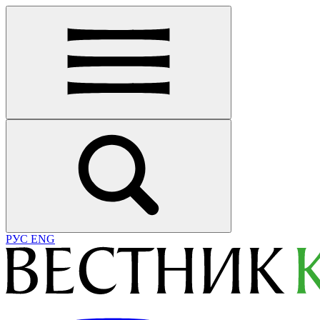
РУС
ENG