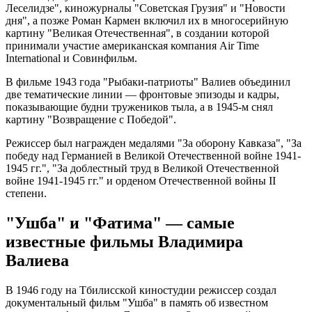
Леселидзе", киножурналы "Советская Грузия" и "Новости
дня", а позже Роман Кармен включил их в многосерийную
картину "Великая Отечественная", в создании которой
принимали участие американская компания Air Time
International и Совинфильм.
В фильме 1943 года "Рыбаки-патриоты" Валиев объединил
две тематические линии — фронтовые эпизоды и кадры,
показывающие будни тружеников тыла, а в 1945-м снял
картину "Возвращение с Победой".
Режиссер был награжден медалями "За оборону Кавказа", "За
победу над Германией в Великой Отечественной войне 1941-
1945 гг.", "За доблестный труд в Великой Отечественной
войне 1941-1945 гг." и орденом Отечественной войны II
степени.
"Ушба" и "Фатима" — самые
известные фильмы Владимира
Валиева
В 1946 году на Тбилисской киностудии режиссер создал
документальный фильм "Ушба" в память об известном