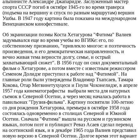
альпинисте Александре Джапаридзе. Заслуженный мастер
спорта СССР погиб в октябре 1945-го во время траверса
(подъема на вершину и спуск по разным маршрутам) вершин
Ушбы. В 1947 году картина была показана на международном
Венецианском кинофестивале.
Об экранизации поэмы Коста Хетагурова "Фатима" Валиев
задумывался еще во время учебы во ВГИКе: его, по
собственному признанию, "привлекло многое: и поэтичность
произведения, и его демократическая направленность, и
вечно живая тема верности долгу, семье, и острый
захватывающий сюжет". В 1956 году он снял документальный
фильм о Хетагурове, а потом вместе с известным режиссером
Семеном Долидзе приступил к работе над "Фатимой". На
главные роли были утверждены Владимир Тхапсаев, Тамара
Кокова, Отар Мегвинетухуцеси и Гиули Чохонелидзе, в апреле
1957 года кинематографисты выбрали места для натурных
съемок в Северной Осетии, а через месяц началась работа в
павильонах "Грузия-фильма". Картину посвятили 100-летию
со дня рождения Хетагурова, премьера в октябре 1958 года
состоялась одновременно в столицах Северной и Южной
Осетии. Сначала "Фатима" вышла на русском и грузинском
языках, потом поэт и публицист Реваз Асаев сделал перевод
на осетинский язык, и в декабре 1965 года Валиев представил
новую версию в Северной Осетии. Долгое время этот вариант