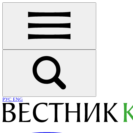
РУС
ENG