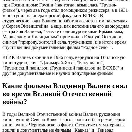
при Госкинпроме Грузии (так тогда называлась "Грузия-
фильм"), через два года стал помощником режиссера, а в 1931-
м поступил на операторский факультет ВГИКа. В
студенческие годы Валиев поработал ассистентом на съемках
у Сергея Эйзенштейна, а еще, как вспоминала его двоюродная
сестра Зоя Валиева, "вместе с однокурсниками Ермаковым,
Маршаллом и Лисицыным" приезжал в Южную Осетию и
снимал "природу, жителей села, тружеников, и в итоге время
спустя вышел документальный фильм "Родное село"".
ВГИК Валиев окончил в 1936 году, вернулся на Тбилисскую
киностудию, снял "Джимарай-Хох", "Бакуриани",
"Грузинский павильон (Грузинский павильон на ВСХВ)" и
другие документальные и научно-популярные фильмы.
Какие фильмы Владимир Валиев снял
во время Великой Отечественной
войны?
В годы Великой Отечественной войны Валиев руководил
киногруппой Северо-Кавказского фронта и был режиссером
киногруппы Черноморского флота. Отснятые им материалы
вошли в документальные фильмы "Кавказ" и "Генерал