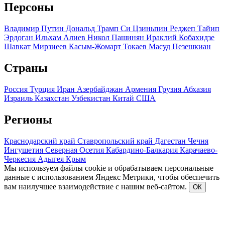
Персоны
Владимир Путин
Дональд Трамп
Си Цзиньпин
Реджеп Тайип
Эрдоган
Ильхам Алиев
Никол Пашинян
Ираклий Кобахидзе
Шавкат Мирзиеев
Касым-Жомарт Токаев
Масуд Пезешкиан
Страны
Россия
Турция
Иран
Азербайджан
Армения
Грузия
Абхазия
Израиль
Казахстан
Узбекистан
Китай
США
Регионы
Краснодарский край
Ставропольский край
Дагестан
Чечня
Ингушетия
Северная Осетия
Кабардино-Балкария
Карачаево-
Черкесия
Адыгея
Крым
Мы используем файлы cookie и обрабатываем персональные
данные с использованием Яндекс Метрики, чтобы обеспечить
вам наилучшее взаимодействие с нашим веб-сайтом.
ОК