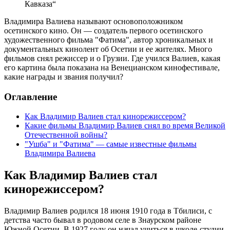
Кавказа“
Владимира Валиева называют основоположником
осетинского кино. Он — создатель первого осетинского
художественного фильма "Фатима", автор хроникальных и
документальных кинолент об Осетии и ее жителях. Много
фильмов снял режиссер и о Грузии. Где учился Валиев, какая
его картина была показана на Венецианском кинофестивале,
какие награды и звания получил?
Оглавление
Как Владимир Валиев стал кинорежиссером?
Какие фильмы Владимир Валиев снял во время Великой
Отечественной войны?
"Ушба" и "Фатима" — самые известные фильмы
Владимира Валиева
Как Владимир Валиев стал
кинорежиссером?
Владимир Валиев родился 18 июня 1910 года в Тбилиси, с
детства часто бывал в родовом селе в Знаурском районе
Южной Осетии. В 1927 году он начал учиться в школе-студии