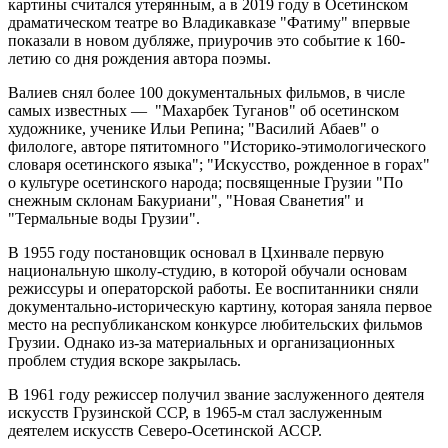
картины считался утерянным, а в 2019 году в Осетинском
драматическом театре во Владикавказе "Фатиму" впервые
показали в новом дубляже, приурочив это событие к 160-
летию со дня рождения автора поэмы.
Валиев снял более 100 документальных фильмов, в числе
самых известных — "Махарбек Туганов" об осетинском
художнике, ученике Ильи Репина; "Василий Абаев" о
филологе, авторе пятитомного "Историко-этимологического
словаря осетинского языка"; "Искусство, рожденное в горах"
о культуре осетинского народа; посвященные Грузии "По
снежным склонам Бакуриани", "Новая Сванетия" и
"Термальные воды Грузии".
В 1955 году постановщик основал в Цхинвале первую
национальную школу-студию, в которой обучали основам
режиссуры и операторской работы. Ее воспитанники сняли
документально-историческую картину, которая заняла первое
место на республиканском конкурсе любительских фильмов
Грузии. Однако из-за материальных и организационных
проблем студия вскоре закрылась.
В 1961 году режиссер получил звание заслуженного деятеля
искусств Грузинской ССР, в 1965-м стал заслуженным
деятелем искусств Северо-Осетинской АССР.